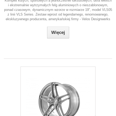
Komplet kutych, sportowych a jednocześnie luksusowych, ultra lekkich
i ekstremalnie wytrzymałych felg aluminiowych o nieszablonowym,
ponad czasowym, dynamicznym wzorze w rozmiarze 19”, model VLS05
z linii VLS Series. Zestaw wprost od legendarnego, renomowanego,
ekskluzywnego producenta, amerykańskiej firmy - Velos Designwerks
Więcej