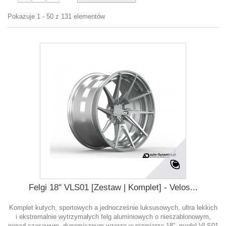
Pokazuje 1 - 50 z 131 elementów
Felgi 18" VLS01 [Zestaw | Komplet] - Velos...
Komplet kutych, sportowych a jednocześnie luksusowych, ultra lekkich
i ekstremalnie wytrzymałych felg aluminiowych o nieszablonowym,
ponad czasowym, dynamicznym wzorze w rozmiarze 18”, model VLS01