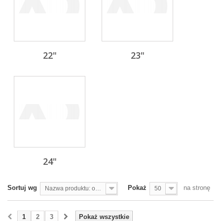
22"
23"
24"
Sortuj wg
Pokaż
na stronę
Nazwa produktu: od A do Z
50
1
2
3
Pokaż wszystkie