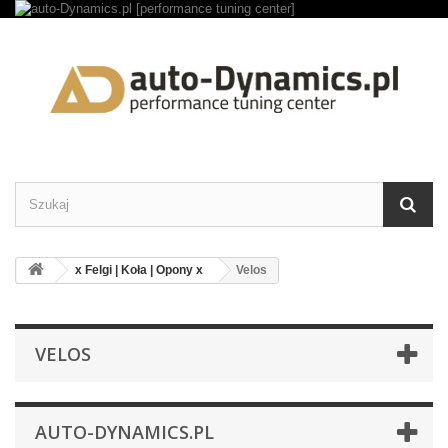
x Felgi | Koła | Opony x
Velos
VELOS
AUTO-DYNAMICS.PL