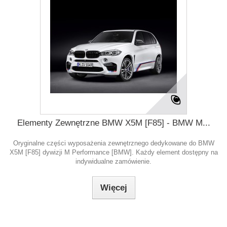
Elementy Zewnętrzne BMW X5M [F85] - BMW M...
Oryginalne części wyposażenia zewnętrznego dedykowane do BMW
X5M [F85] dywizji M Performance [BMW]. Każdy element dostępny na
indywidualne zamówienie.
Więcej