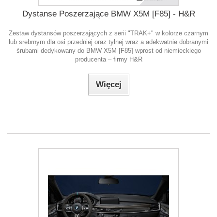
Dystanse Poszerzające BMW X5M [F85] - H&R
Zestaw dystansów poszerzających z serii "TRAK+" w kolorze czarnym
lub srebrnym dla osi przedniej oraz tylnej wraz a adekwatnie dobranymi
śrubami dedykowany do BMW X5M [F85] wprost od niemieckiego
producenta – firmy H&R
Więcej