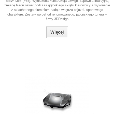
BMW X5M [F85]. Wydłużona konstrukcja dźwigni zapewnia intuicyjną
zmianę biegu nawet podczas głębokiego skrętu kierownicy a wykonanie
z szlachetnego aluminium nadaje wnętrzu pojazdu sportowego
charakteru. Zestaw wprost od renomowanego, japońskiego tunera –
firmy 3DDesign
Więcej