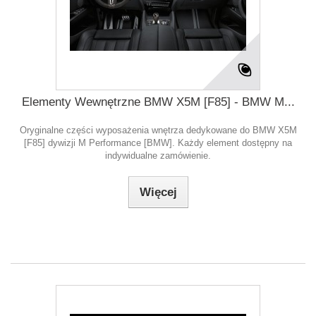
Elementy Wewnętrzne BMW X5M [F85] - BMW M...
Oryginalne części wyposażenia wnętrza dedykowane do BMW X5M
[F85] dywizji M Performance [BMW]. Każdy element dostępny na
indywidualne zamówienie.
Więcej