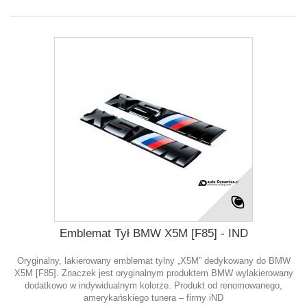
Emblemat Tył BMW X5M [F85] - IND
Oryginalny, lakierowany emblemat tylny „X5M” dedykowany do BMW
X5M [F85]. Znaczek jest oryginalnym produktem BMW wylakierowany
dodatkowo w indywidualnym kolorze. Produkt od renomowanego,
amerykańskiego tunera – firmy iND