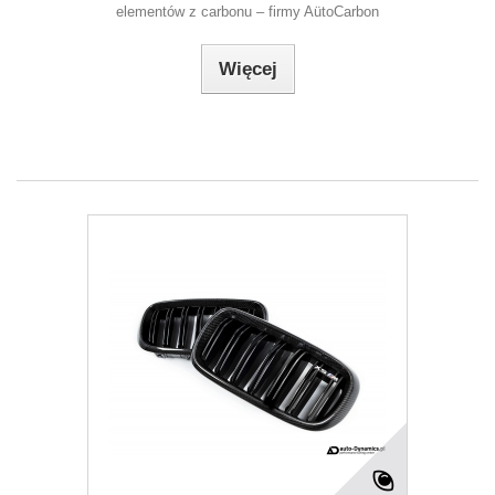
elementów z carbonu – firmy AütoCarbon
Więcej