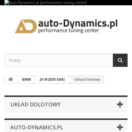
BMW
Z4 M [E85 E86]
Układ Dolotowy
UKŁAD DOLOTOWY
AUTO-DYNAMICS.PL