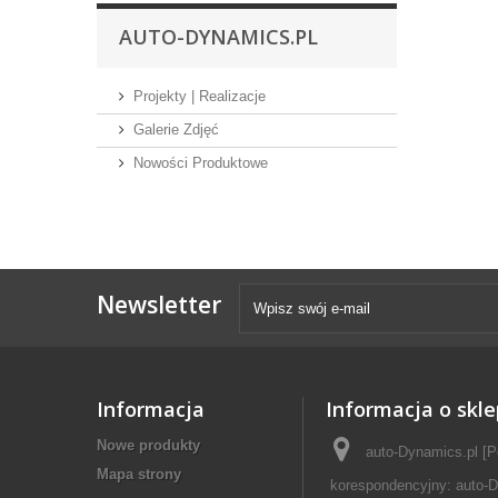
AUTO-DYNAMICS.PL
Projekty | Realizacje
Galerie Zdjęć
Nowości Produktowe
Newsletter
Informacja
Informacja o skle
Nowe produkty
auto-Dynamics.pl [P
Mapa strony
korespondencyjny: auto-D