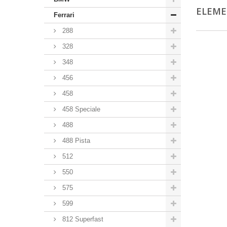
ELEME
Ferrari
288
328
348
456
458
458 Speciale
488
488 Pista
512
550
575
599
812 Superfast