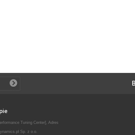
B
pie
erformance Tuning Center], Adres
ynamics.pl Sp. z o.o.