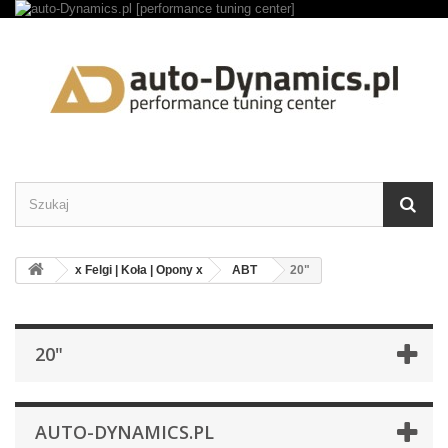
x Felgi | Koła | Opony x
ABT
20"
20"
AUTO-DYNAMICS.PL