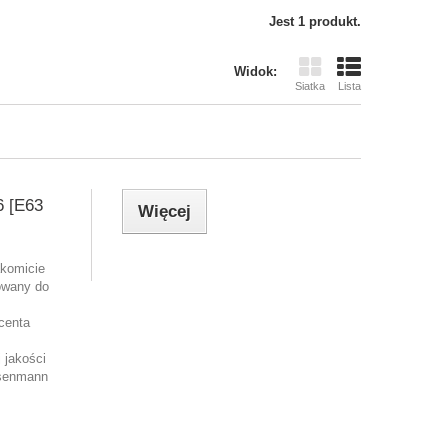
Jest 1 produkt.
Widok:
Siatka
Lista
 [E63
Więcej
akomicie
owany do
centa
 jakości
isenmann