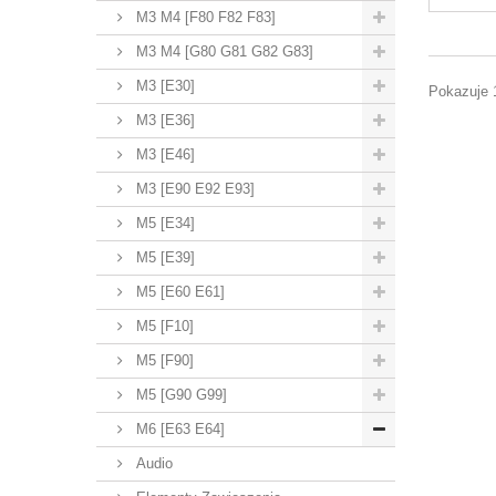
M3 M4 [F80 F82 F83]
M3 M4 [G80 G81 G82 G83]
M3 [E30]
Pokazuje 1
M3 [E36]
M3 [E46]
M3 [E90 E92 E93]
M5 [E34]
M5 [E39]
M5 [E60 E61]
M5 [F10]
M5 [F90]
M5 [G90 G99]
M6 [E63 E64]
Audio