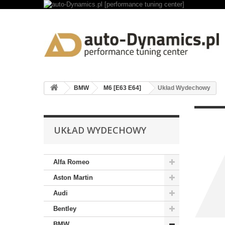
BMW
M6 [E63 E64]
Układ Wydechowy
UKŁAD WYDECHOWY
Alfa Romeo
Aston Martin
Audi
Bentley
BMW