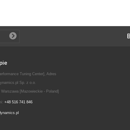
B
pie
erformance Tuning Center], Adres
ynamics.pl Sp. z o.o.
 Warszawa [Mazowieckie - Poland]
mi:
+48 516 741 846
dynamics.pl