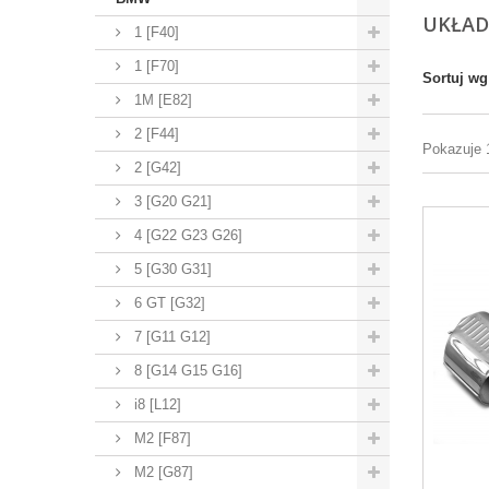
UKŁA
1 [F40]
1 [F70]
Sortuj wg
1M [E82]
2 [F44]
Pokazuje 1
2 [G42]
3 [G20 G21]
4 [G22 G23 G26]
5 [G30 G31]
6 GT [G32]
7 [G11 G12]
8 [G14 G15 G16]
i8 [L12]
M2 [F87]
M2 [G87]