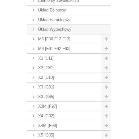
Elementy Zawieszenia
Układ Dolotowy
Układ Hamulcowy
Układ Wydechowy
M6 [F06 F12 F13]
M8 [F91 F92 F93]
X1 [U11]
X2 [F39]
X2 [U10]
X3 [G01]
X3 [G45]
X3M [F97]
X4 [G02]
X4M [F98]
X5 [G05]