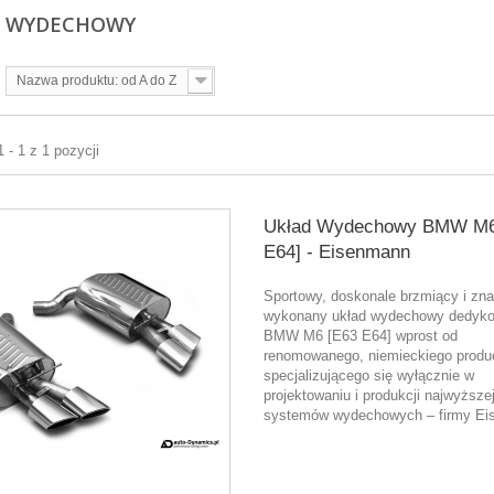
D WYDECHOWY
Nazwa produktu: od A do Z
 - 1 z 1 pozycji
Układ Wydechowy BMW M6
E64] - Eisenmann
Sportowy, doskonale brzmiący i zn
wykonany układ wydechowy dedyk
BMW M6 [E63 E64] wprost od
renomowanego, niemieckiego produ
specjalizującego się wyłącznie w
projektowaniu i produkcji najwyższej
systemów wydechowych – firmy E