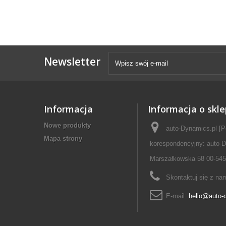
Newsletter
Informacja
Informacja o skle
Nowe produkty
auto-Dynamics.pl [P
Mapa strony
korespondencyjny: auto-D
Marszałkowska 58 00-545
Skontaktuj się z na
E-mail:
hello@auto-