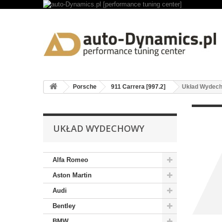
Porsche
911 Carrera [997.2]
Układ Wydec
UKŁAD WYDECHOWY
Alfa Romeo
Aston Martin
Audi
Bentley
BMW