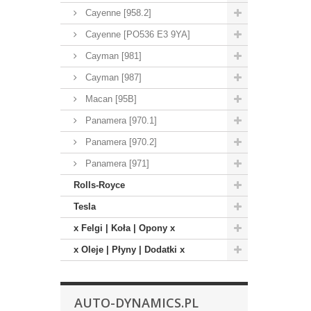
Cayenne [958.2]
Cayenne [PO536 E3 9YA]
Cayman [981]
Cayman [987]
Macan [95B]
Panamera [970.1]
Panamera [970.2]
Panamera [971]
Rolls-Royce
Tesla
x Felgi | Koła | Opony x
x Oleje | Płyny | Dodatki x
AUTO-DYNAMICS.PL