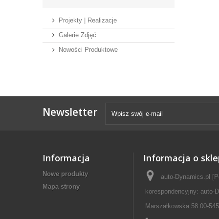
Projekty | Realizacje
Galerie Zdjęć
Nowości Produktowe
Newsletter
Informacja
Informacja o skle
Nowe produkty
auto-Dynamics.pl [P
Mapa strony
korespondencyjny: auto-D
Marszałkowska 58 00-545