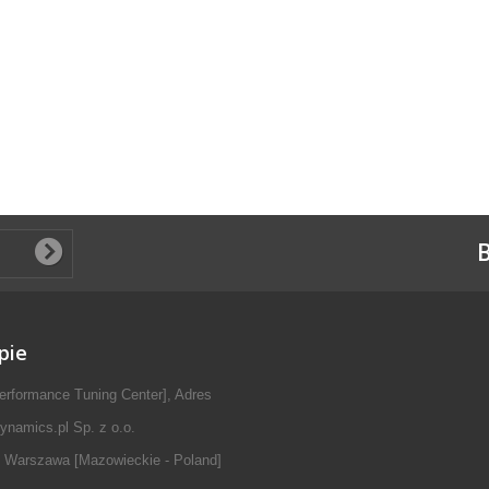
B
pie
erformance Tuning Center], Adres
ynamics.pl Sp. z o.o.
 Warszawa [Mazowieckie - Poland]