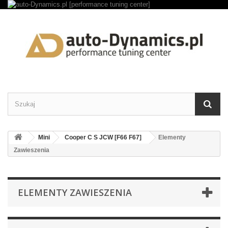
Mini
Cooper C S JCW [F66 F67]
Elementy
Zawieszenia
ELEMENTY ZAWIESZENIA