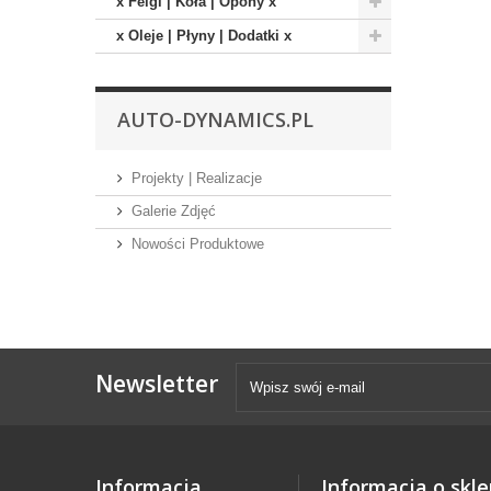
x Felgi | Koła | Opony x
x Oleje | Płyny | Dodatki x
AUTO-DYNAMICS.PL
Projekty | Realizacje
Galerie Zdjęć
Nowości Produktowe
Newsletter
Informacja
Informacja o skle