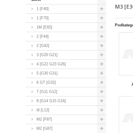
M3 [E3
1 [F40]
1 [F70]
Podkateg
1M [E82]
2 [F44]
2 [G42]
3 [G20 G21]
4 [G22 G23 G26]
5 [G30 G31]
6 GT [G32]
7 [G11 G12]
8 [G14 G15 G16]
i8 [L12]
M2 [F87]
M2 [G87]