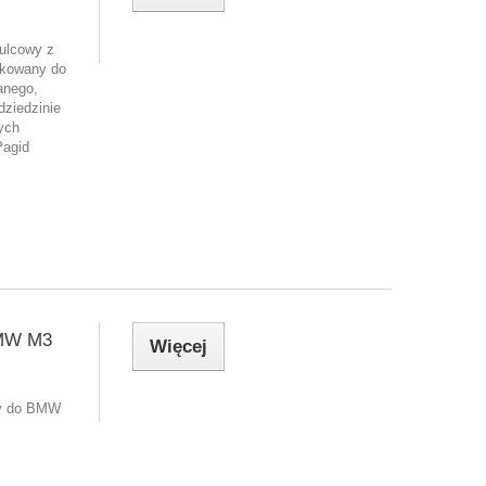
ulcowy z
ykowany do
anego,
dziedzinie
ych
Pagid
BMW M3
Więcej
ny do BMW