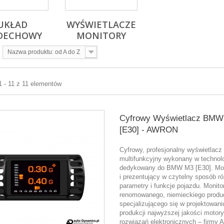
UKŁAD
WYŚWIETLACZE
DECHOWY
MONITORY
Nazwa produktu: od A do Z
1 - 11 z 11 elementów
Cyfrowy Wyświetlacz BMW
[E30] - AWRON
Cyfrowy, profesjonalny wyświetlacz
multifunkcyjny wykonany w technol
dedykowany do BMW M3 [E30]. Mon
i prezentujący w czytelny sposób r
parametry i funkcje pojazdu. Monito
renomowanego, niemieckiego produ
specjalizującego się w projektowaniu
produkcji najwyższej jakości motor
rozwiązań elektronicznych – firm