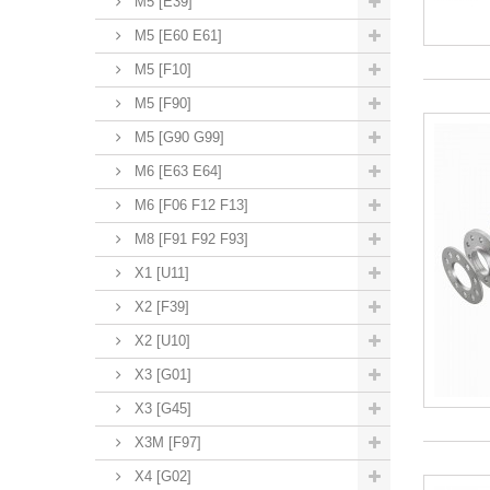
M5 [E39]
M5 [E60 E61]
M5 [F10]
M5 [F90]
M5 [G90 G99]
M6 [E63 E64]
M6 [F06 F12 F13]
M8 [F91 F92 F93]
X1 [U11]
X2 [F39]
X2 [U10]
X3 [G01]
X3 [G45]
X3M [F97]
X4 [G02]