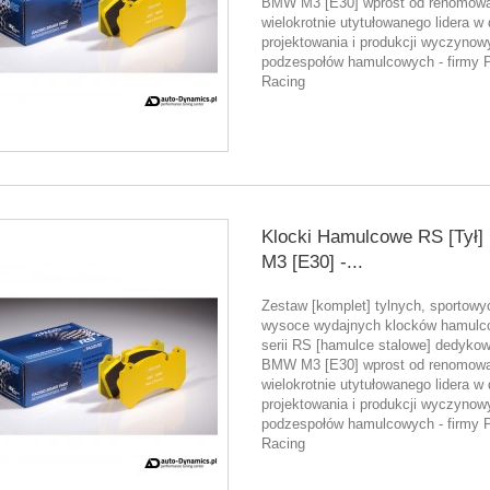
BMW M3 [E30] wprost od renomow
wielokrotnie utytułowanego lidera w 
projektowania i produkcji wyczynow
podzespołów hamulcowych - firmy 
Racing
Klocki Hamulcowe RS [Tył
M3 [E30] -...
Zestaw [komplet] tylnych, sportowy
wysoce wydajnych klocków hamulc
serii RS [hamulce stalowe] dedyko
BMW M3 [E30] wprost od renomow
wielokrotnie utytułowanego lidera w 
projektowania i produkcji wyczynow
podzespołów hamulcowych - firmy 
Racing