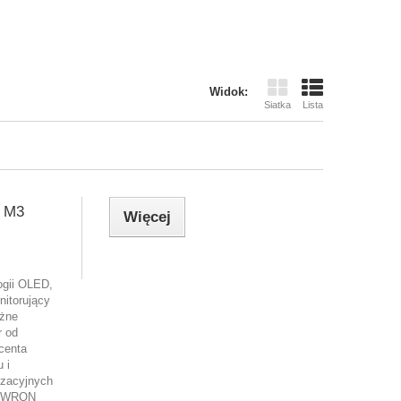
Widok:
Siatka
Lista
 M3
Więcej
ogii OLED,
itorujący
óżne
r od
centa
 i
yzacyjnych
y AWRON