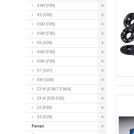
X4M [F98]
X5 [G05]
X5M [F85]
X5M [F95]
X6 [G06]
X6M [F86]
X6M [F96]
X7 [G07]
XM [G09]
Z3 M [E36/7 E36/8]
Z4 M [E85 E86]
Z4 [E89]
Z4 [G29]
Ferrari