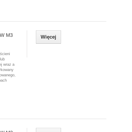
MW M3
Więcej
ścieni
lub
ej wraz a
dykowany
owanego,
bach