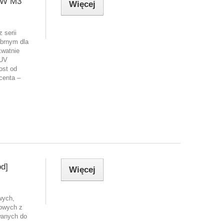
MW M3
Więcej
 serii
brnym dla
kwatnie
TUV
ost od
centa –
d]
Więcej
wych,
owych z
wanych do