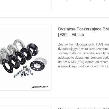
Dystanse Poszerzające B
[E30] - Eibach
Zestaw homologowanych [TUV] pier
dystansujących w kolorze czarnym 
srebrnym dla osi przedniej oraz tyln
adekwatnie dobranymi śrubami de
do BMW M3 [E30] wprost od renom
niemieckiego producenta – firmy Ei