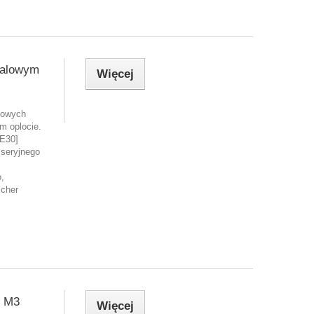
talowym
Więcej
towych
m oplocie.
E30]
 seryjnego
,
scher
 M3
Więcej