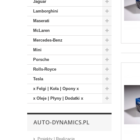
Jaguar
Lamborghini
Maserati
McLaren
Mercedes-Benz
Mini
Porsche
Rolls-Royce
Tesla
x Felgi | Koła | Opony x
x Oleje | Płyny | Dodatki x
AUTO-DYNAMICS.PL
Projekty | Realizacje