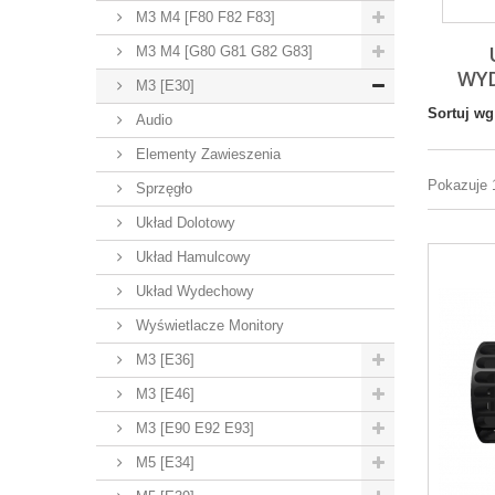
M3 M4 [F80 F82 F83]
M3 M4 [G80 G81 G82 G83]
WY
M3 [E30]
Sortuj wg
Audio
Elementy Zawieszenia
Pokazuje 
Sprzęgło
Układ Dolotowy
Układ Hamulcowy
Układ Wydechowy
Wyświetlacze Monitory
M3 [E36]
M3 [E46]
M3 [E90 E92 E93]
M5 [E34]