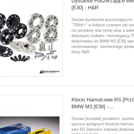
Dystanse Poszerzające B
[E30] - H&R
Zestaw dystansów poszerzających z
"TRAK+" w kolorze czarnym lub sre
osi przedniej oraz tylnej wraz a ade
dobranymi śrubami i homologacją 
dedykowany do BMW M3 [E30] wpr
renomowanego, niemieckiego produ
firmy H&R
Klocki Hamulcowe RS [Przó
BMW M3 [E30] -...
Zestaw [komplet] przednich, sporto
wysoce wydajnych klocków hamulc
serii RS [hamulce stalowe] dedyko