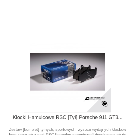
Klocki Hamulcowe RSC [Tył] Porsche 911 GT3...
Zestaw [komplet] tylnych, sportowych, wysoce wydajnych klocków
hamulcowych z serii RSC [hamulce ceramiczne] dedykowanych do