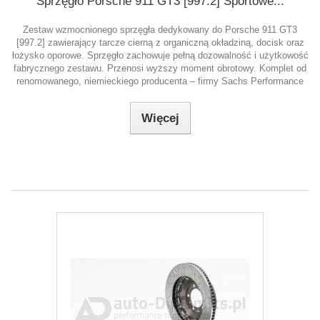
Sprzęgło Porsche 911 GT3 [997.2] Sportowe...
Zestaw wzmocnionego sprzęgła dedykowany do Porsche 911 GT3
[997.2] zawierający tarcze cierną z organiczną okładziną, docisk oraz
łożysko oporowe. Sprzęgło zachowuje pełną dozowalność i użytkowość
fabrycznego zestawu. Przenosi wyższy moment obrotowy. Komplet od
renomowanego, niemieckiego producenta – firmy Sachs Performance
Więcej