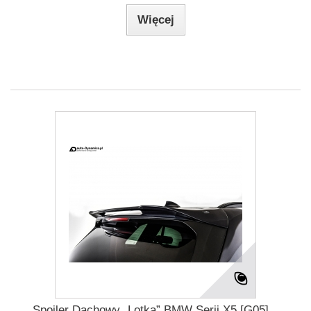
Więcej
Spoiler Dachowy „Lotka” BMW Serii X5 [G05]...