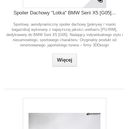
Spoiler Dachowy "Lotka" BMW Serii X5 [G05]...
Sportowy, aerodynamiczny spoiler dachowy [pokrywy / maski
bagażnika] wykonany z najwyższej jakości urethan'u [PU-RIM],
dedykowany do BMW Serii X5 [G05]. Nadający indywidualnego stylu i
niesamowitego, sportowego charakteru. Oryginalny produkt od
renomowanego, japońskiego tunera – firmy 3DDesign
Więcej