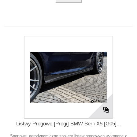
Listwy Progowe [Progi] BMW Serii X5 [G05]...
Sportowe, aerodynamiczne spoilery listew progowych wykonane z