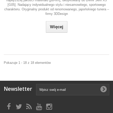
najwyższej jakości materiału [pu-rim], dedykowany do BMW Serii X5
[G05]. Nadający indywidualnego stylu i niesamowitego, sportowego
charakteru. Oryginalny produkt od renomowanego, japońskiego tunera –
firmy 3DDesign
Więcej
Pokazuje 1 - 18 z 18 elementów
Newsletter