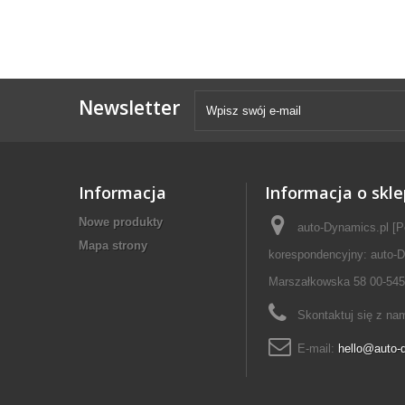
Newsletter
Informacja
Informacja o skle
Nowe produkty
auto-Dynamics.pl [P
Mapa strony
korespondencyjny: auto-D
Marszałkowska 58 00-545
Skontaktuj się z na
E-mail:
hello@auto-