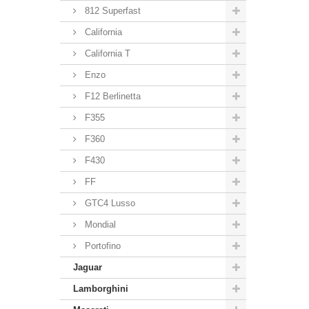
812 Superfast
California
California T
Enzo
F12 Berlinetta
F355
F360
F430
FF
GTC4 Lusso
Mondial
Portofino
Jaguar
Lamborghini