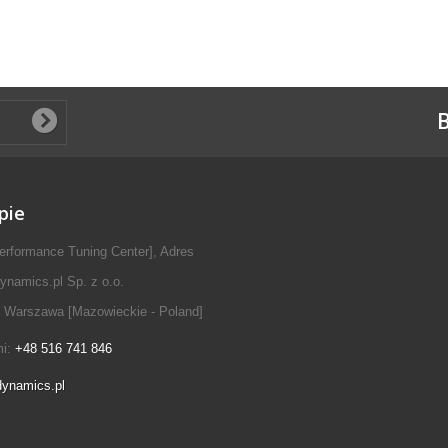
B
pie
erformance Tuning Center], Adres
ynamics.pl Sp. z o.o.
 Warszawa [Mazowieckie - Poland]
mi:
+48 516 741 846
dynamics.pl