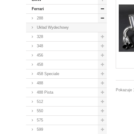
Ferrari
288
Układ Wydechowy
328
348
456
458
458 Speciale
488
Pokazuje 1
488 Pista
512
550
575
599