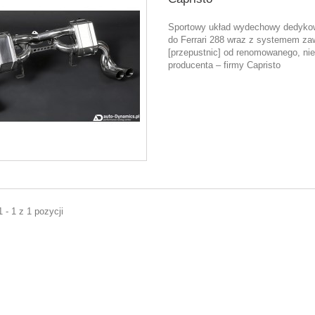
Sportowy układ wydechowy dedyk
do Ferrari 288 wraz z systemem z
[przepustnic] od renomowanego, ni
producenta – firmy Capristo
 - 1 z 1 pozycji