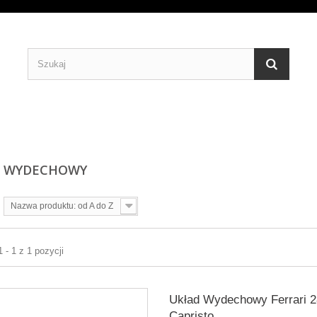
D WYDECHOWY
Nazwa produktu: od A do Z
 - 1 z 1 pozycji
Układ Wydechowy Ferrari 2
Capristo