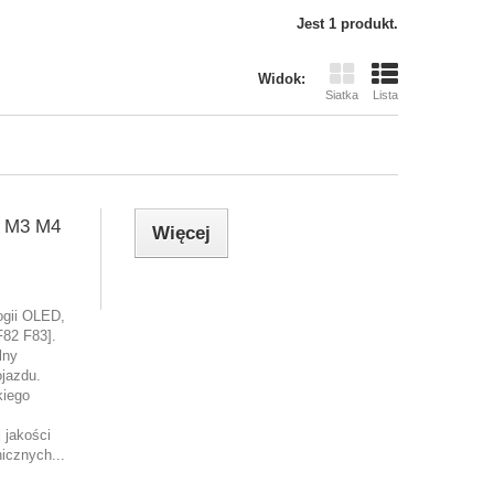
Jest 1 produkt.
Widok:
Siatka
Lista
W M3 M4
Więcej
ogii OLED,
82 F83].
lny
ojazdu.
kiego
 jakości
icznych...