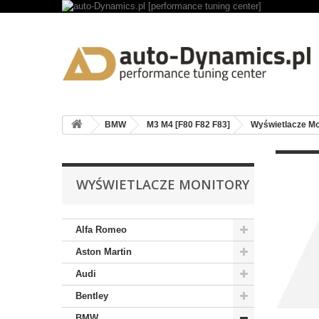
BMW
M3 M4 [F80 F82 F83]
Wyświetlacze Mo
WYŚWIETLACZE MONITORY
Alfa Romeo
Aston Martin
Audi
Bentley
BMW