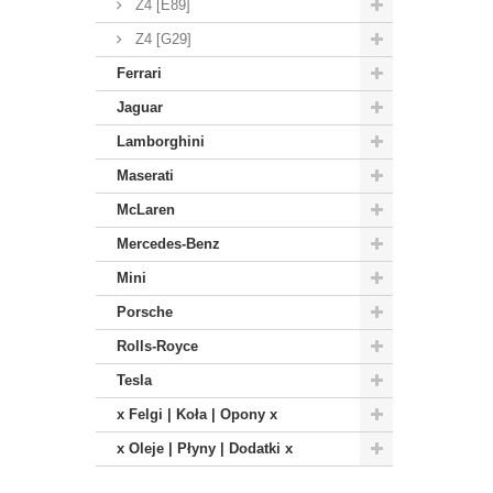
Z4 [E89]
Z4 [G29]
Ferrari
Jaguar
Lamborghini
Maserati
McLaren
Mercedes-Benz
Mini
Porsche
Rolls-Royce
Tesla
x Felgi | Koła | Opony x
x Oleje | Płyny | Dodatki x