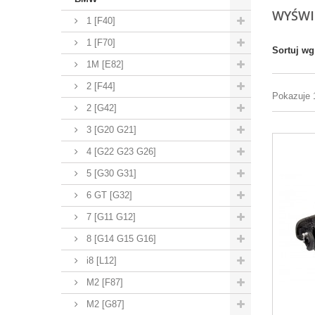
WYŚWI
1 [F40]
1 [F70]
Sortuj wg
1M [E82]
2 [F44]
Pokazuje 1
2 [G42]
3 [G20 G21]
4 [G22 G23 G26]
5 [G30 G31]
6 GT [G32]
7 [G11 G12]
8 [G14 G15 G16]
i8 [L12]
M2 [F87]
M2 [G87]