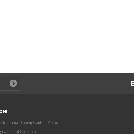
B
pie
erformance Tuning Center], Adres
ynamics.pl Sp. z o.o.