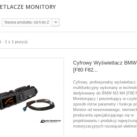
ETLACZE MONITORY
Nazwa produktu: od A do Z
 - 1 z 1 pozycji
Cyfrowy Wyświetlacz BM
[F80 F82...
Cyfrowy, profesjonalny wyświetlacz
multifunkcyjny wykonany w technol
dedykowany do BMW M3 M4 [F80 F
Monitorujący i prezentujący w czyte
sposób różne parametry i funkcje p
Monitor od renomowanego, niemiec
producenta specjalizującego się w
projektowaniu i produkcji najwyższej
motoryzacyjnych rozwiązań elektron