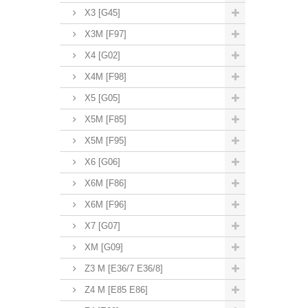
X3 [G45]
X3M [F97]
X4 [G02]
X4M [F98]
X5 [G05]
X5M [F85]
X5M [F95]
X6 [G06]
X6M [F86]
X6M [F96]
X7 [G07]
XM [G09]
Z3 M [E36/7 E36/8]
Z4 M [E85 E86]