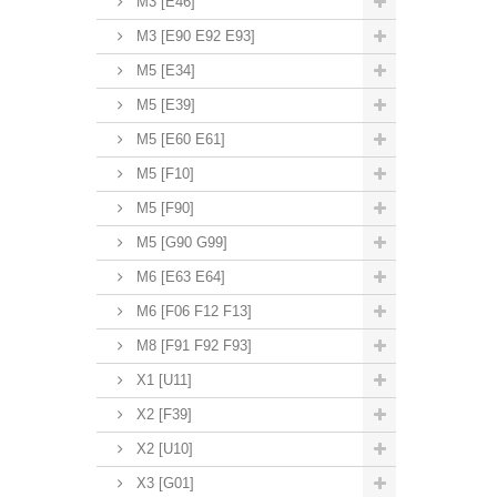
M3 [E46]
M3 [E90 E92 E93]
M5 [E34]
M5 [E39]
M5 [E60 E61]
M5 [F10]
M5 [F90]
M5 [G90 G99]
M6 [E63 E64]
M6 [F06 F12 F13]
M8 [F91 F92 F93]
X1 [U11]
X2 [F39]
X2 [U10]
X3 [G01]