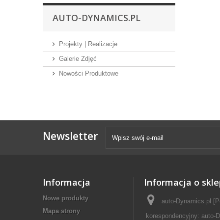
AUTO-DYNAMICS.PL
Projekty | Realizacje
Galerie Zdjęć
Nowości Produktowe
Newsletter
Informacja
Informacja o skle
Nowe produkty
auto-Dynamics.pl [P
Mapa strony
korespondencyjny: auto-D