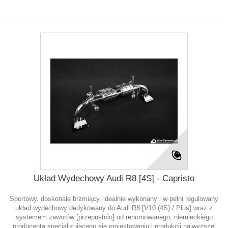
Układ Wydechowy Audi R8 [4S] - Capristo
Sportowy, doskonale brzmiący, idealnie wykonany i w pełni regulowany
układ wydechowy dedykowany do Audi R8 [V10 (4S) / Plus] wraz z
systemem zaworów [przepustnic] od renomowanego, niemieckiego
producenta specjalizującego się projektowaniu i produkcji najwyższej