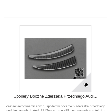
Spoilery Boczne Zderzaka Przedniego Audi...
Zestaw aerodynamicznych, spoilerów bocznych zderzaka przedniego
dedykowanych do Audi R8 [Typoszereg 4S] wykonanych w całości z