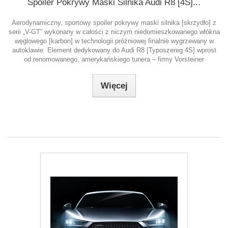
Spoiler Pokrywy Maski Silnika Audi R8 [4S]...
Aerodynamiczny, sportowy spoiler pokrywy maski silnika [skrzydło] z
serii „V-GT” wykonany w całości z niczym niedomieszkowanego włókna
węglowego [karbon] w technologii próżniowej finalnie wygrzewany w
autoklawie. Element dedykowany do Audi R8 [Typoszereg 4S] wprost
od renomowanego, amerykańskiego tunera – firmy Vorsteiner
Więcej