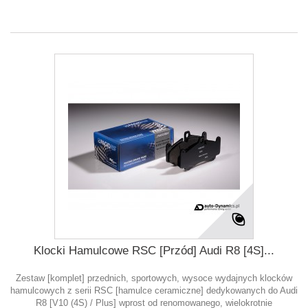
Klocki Hamulcowe RSC [Przód] Audi R8 [4S]...
Zestaw [komplet] przednich, sportowych, wysoce wydajnych klocków
hamulcowych z serii RSC [hamulce ceramiczne] dedykowanych do Audi
R8 [V10 (4S) / Plus] wprost od renomowanego, wielokrotnie