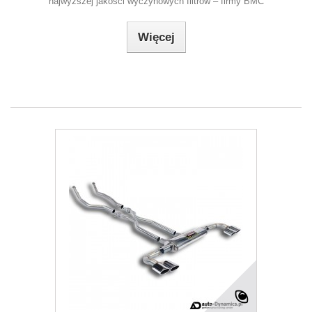
najwyższej jakości wyczynowych filtrów – firmy BMC
Więcej