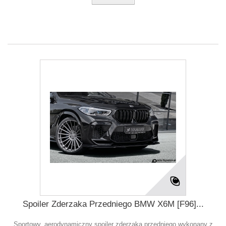
Spoiler Zderzaka Przedniego BMW X6M [F96]...
Sportowy, aerodynamiczny spoiler zderzaka przedniego wykonany z