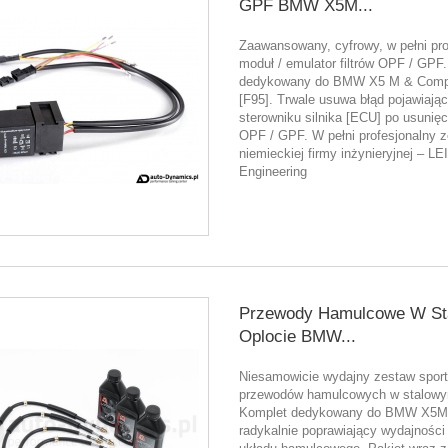
GPF BMW X5M...
Zaawansowany, cyfrowy, w pełni pro
moduł / emulator filtrów OPF / GPF.
dedykowany do BMW X5 M & Compe
[F95]. Trwale usuwa błąd pojawiając
sterowniku silnika [ECU] po usunięci
OPF / GPF. W pełni profesjonalny 
niemieckiej firmy inżynieryjnej – LE
Engineering
Przewody Hamulcowe W S
Oplocie BMW...
Niesamowicie wydajny zestaw spor
przewodów hamulcowych w stalowy
Komplet dedykowany do BMW X5M 
radykalnie poprawiający wydajności