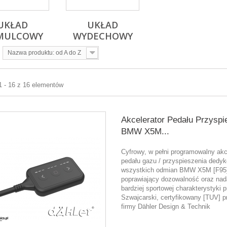
UKŁAD
UKŁAD
MULCOWY
WYDECHOWY
Nazwa produktu: od A do Z
1 - 16 z 16 elementów
Akcelerator Pedału Przyspi
BMW X5M...
Cyfrowy, w pełni programowalny akc
pedału gazu / przyspieszenia dedy
wszystkich odmian BMW X5M [F95
poprawiający dozowalność oraz nad
bardziej sportowej charakterystyki p
Szwajcarski, certyfikowany [TUV] p
firmy Dähler Design & Technik