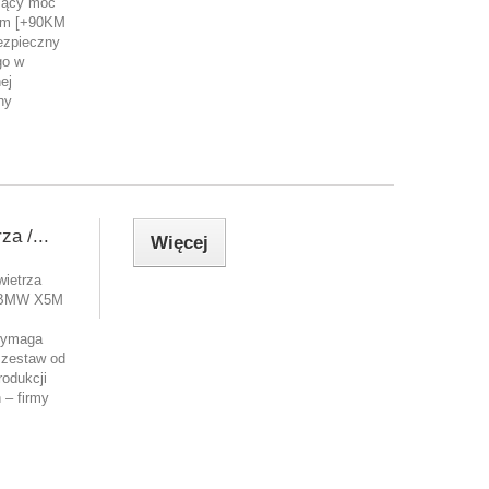
zący moc
Nm [+90KM
ezpieczny
go w
ej
ny
za /...
Więcej
wietrza
o BMW X5M
 wymaga
 zestaw od
rodukcji
 – firmy