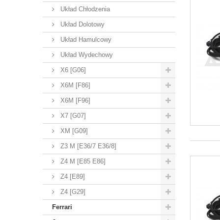
Układ Chłodzenia
Układ Dolotowy
Układ Hamulcowy
Układ Wydechowy
X6 [G06]
X6M [F86]
X6M [F96]
X7 [G07]
XM [G09]
Z3 M [E36/7 E36/8]
Z4 M [E85 E86]
Z4 [E89]
Z4 [G29]
Ferrari