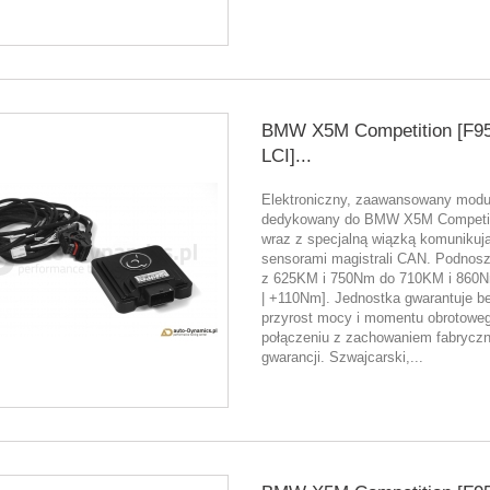
BMW X5M Competition [F95
LCI]...
Elektroniczny, zaawansowany moduł
dedykowany do BMW X5M Competit
wraz z specjalną wiązką komunikują
sensorami magistrali CAN. Podnos
z 625KM i 750Nm do 710KM i 860
| +110Nm]. Jednostka gwarantuje b
przyrost mocy i momentu obrotowe
połączeniu z zachowaniem fabryczn
gwarancji. Szwajcarski,...