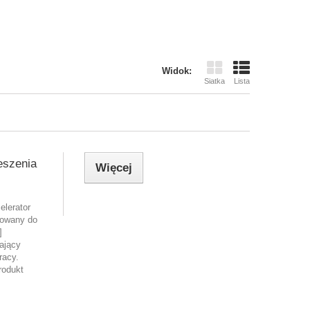
Widok:
Siatka
Lista
eszenia
Więcej
elerator
kowany do
]
ający
racy.
rodukt