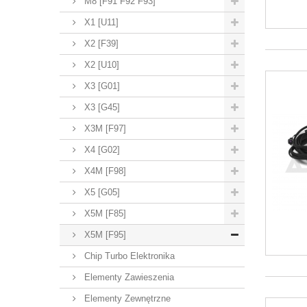
M8 [F91 F92 F93]
X1 [U11]
X2 [F39]
X2 [U10]
X3 [G01]
X3 [G45]
X3M [F97]
X4 [G02]
X4M [F98]
X5 [G05]
X5M [F85]
X5M [F95]
Chip Turbo Elektronika
Elementy Zawieszenia
Elementy Zewnętrzne