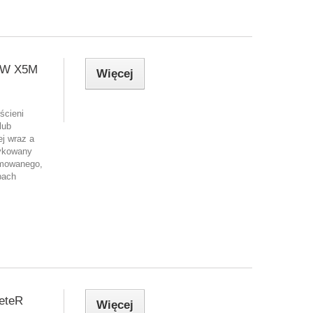
MW X5M
Więcej
ścieni
lub
ej wraz a
dykowany
omowanego,
bach
leteR
Więcej