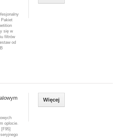
fesjonalny
 Pakiet
tition
y się w
u filtrów
zestaw od
IB
talowym
Więcej
towych
m oplocie.
[F95]
 seryjnego