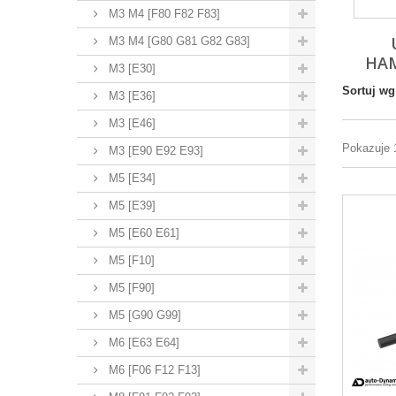
M3 M4 [F80 F82 F83]
M3 M4 [G80 G81 G82 G83]
HA
M3 [E30]
Sortuj wg
M3 [E36]
M3 [E46]
Pokazuje 
M3 [E90 E92 E93]
M5 [E34]
M5 [E39]
M5 [E60 E61]
M5 [F10]
M5 [F90]
M5 [G90 G99]
M6 [E63 E64]
M6 [F06 F12 F13]