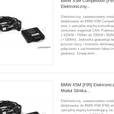
BMW X5M Competition [F95
Elektroniczny...
Elektroniczny, zaawansowany moduł
dedykowany do BMW X5M Competit
wraz z specjalną wiązką komunikują
sensorami magistrali CAN. Podnos
z 625KM i 750Nm do 705KM i 850
| +100Nm]. Jednostka gwarantuje b
przyrost mocy i momentu obrotowe
połączeniu z zachowaniem fabryczn
gwarancji. Szwajcarski,...
BMW X5M [F95] Elektronic
Moduł Silnika...
Elektroniczny, zaawansowany moduł
dedykowany do BMW X5M [F95] wr
specjalną wiązką komunikującą się 