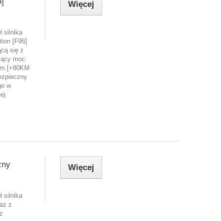
]
Więcej
 silnika
ion [F95]
cą się z
zący moc
Nm [+80KM
ezpieczny
go w
ej
zny
Więcej
 silnika
az z
z