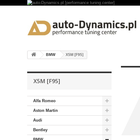
BMW
X5M [F95]
X5M [F95]
Alfa Romeo
Aston Martin
Audi
Bentley
BMW