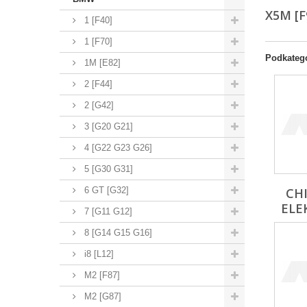
X5M [F
1 [F40]
1 [F70]
Podkateg
1M [E82]
2 [F44]
2 [G42]
3 [G20 G21]
4 [G22 G23 G26]
5 [G30 G31]
6 GT [G32]
CH
ELE
7 [G11 G12]
8 [G14 G15 G16]
i8 [L12]
M2 [F87]
M2 [G87]