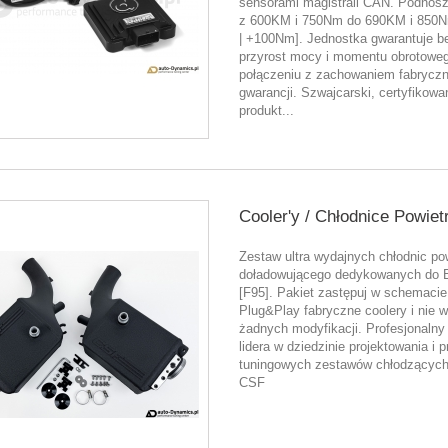
sensorami magistrali CAN. Podnos
z 600KM i 750Nm do 690KM i 850
| +100Nm]. Jednostka gwarantuje b
przyrost mocy i momentu obrotowe
połączeniu z zachowaniem fabryczn
gwarancji. Szwajcarski, certyfikowa
produkt...
Cooler'y / Chłodnice Powietr
Zestaw ultra wydajnych chłodnic po
doładowującego dedykowanych d
[F95]. Pakiet zastępuj w schemacie
Plug&Play fabryczne coolery i nie
żadnych modyfikacji. Profesjonalny
lidera w dziedzinie projektowania i p
tuningowych zestawów chłodzących
CSF