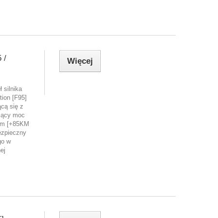
 /
Więcej
 silnika
ion [F95]
cą się z
zący moc
Nm [+85KM
ezpieczny
go w
ej