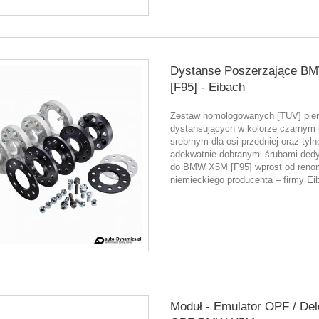
Dystanse Poszerzające B
[F95] - Eibach
Zestaw homologowanych [TUV] pier
dystansujących w kolorze czarnym 
srebrnym dla osi przedniej oraz tyln
adekwatnie dobranymi śrubami de
do BMW X5M [F95] wprost od ren
niemieckiego producenta – firmy Ei
Moduł - Emulator OPF / De