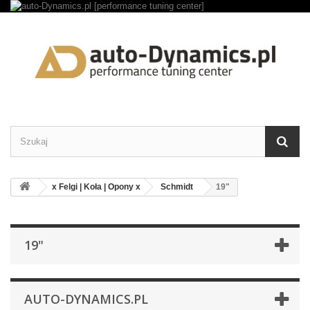
x Felgi | Koła | Opony x
Schmidt
19"
19"
AUTO-DYNAMICS.PL