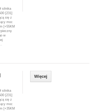
 silnika
00 [231]
cą się z
zący moc
Nm [+55KM
zpieczny
go w
ej
..
]
Więcej
 silnika
00 [231]
cą się z
zący moc
Nm [+35KM