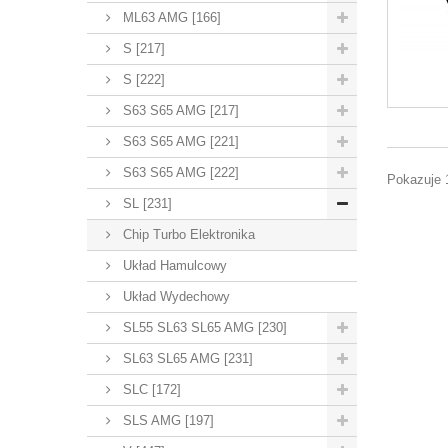
ML63 AMG [166]
S [217]
S [222]
S63 S65 AMG [217]
S63 S65 AMG [221]
S63 S65 AMG [222]
Pokazuje 
SL [231]
Chip Turbo Elektronika
Układ Hamulcowy
Układ Wydechowy
SL55 SL63 SL65 AMG [230]
SL63 SL65 AMG [231]
SLC [172]
SLS AMG [197]