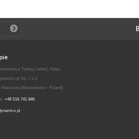
B
pie
erformance Tuning Center], Adres
ynamics.pl Sp. z o.o.
 Warszawa [Mazowieckie - Poland]
mi:
+48 516 741 846
dynamics.pl