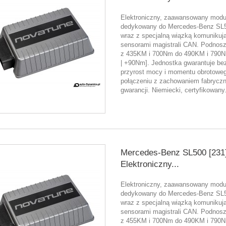
Elektroniczny, zaawansowany moduł
dedykowany do Mercedes-Benz SL5
wraz z specjalną wiązką komunikują
sensorami magistrali CAN. Podnos
z 435KM i 700Nm do 490KM i 790
| +90Nm]. Jednostka gwarantuje be
przyrost mocy i momentu obrotowe
połączeniu z zachowaniem fabryczn
gwarancji. Niemiecki, certyfikowany.
Mercedes-Benz SL500 [231
Elektroniczny...
Elektroniczny, zaawansowany moduł
dedykowany do Mercedes-Benz SL5
wraz z specjalną wiązką komunikują
sensorami magistrali CAN. Podnos
z 455KM i 700Nm do 490KM i 790