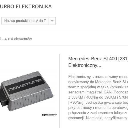
TURBO ELEKTRONIKA
Nazwa produktu: od A do Z
1 - 4 z 4 elementów
Mercedes-Benz SL400 [231
Elektroniczny...
Elektroniczny, zaawansowany moduł
dedykowany do Mercedes-Benz SL4
wraz z specjalną wiązką komunikują
sensorami magistrali CAN. Podnos
z 333KM i 480Nm do 390KM i 570
| +90Nm]. Jednostka gwarantuje be
przyrost mocy i momentu obrotowe
połączeniu z zachowaniem fabryczn
gwarancji. Niemiecki, certyfikowany.