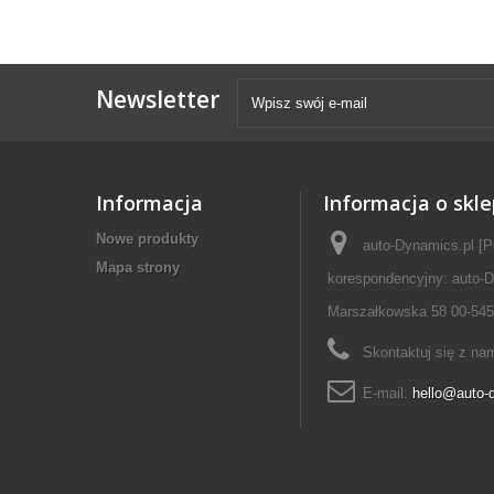
Newsletter
Informacja
Informacja o skle
Nowe produkty
auto-Dynamics.pl [P
Mapa strony
korespondencyjny: auto-D
Marszałkowska 58 00-545
Skontaktuj się z na
E-mail:
hello@auto-