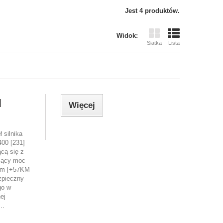
Jest 4 produktów.
Widok:
Siatka
Lista
]
Więcej
 silnika
00 [231]
cą się z
zący moc
Nm [+57KM
zpieczny
go w
ej
..