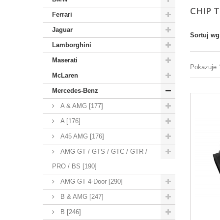
CHIP 
Ferrari
Jaguar
Sortuj wg
Lamborghini
Maserati
Pokazuje 
McLaren
Mercedes-Benz
A & AMG [177]
A [176]
A45 AMG [176]
AMG GT / GTS / GTC / GTR /
PRO / BS [190]
AMG GT 4-Door [290]
B & AMG [247]
B [246]