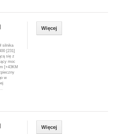
]
Więcej
 silnika
00 [231]
cą się z
zący moc
Nm [+43KM
zpieczny
go w
ej
..
]
Więcej