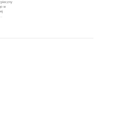
zpieczny
go w
ej
..