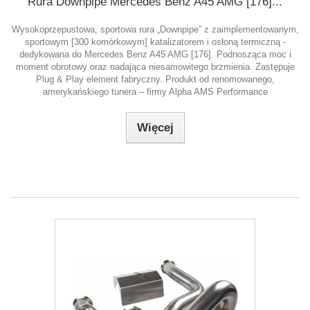
Rura Downpipe Mercedes Benz A45 AMG [176]...
Wysokoprzepustowa, sportowa rura „Downpipe” z zaimplementowanym,
sportowym [300 komórkowym] katalizatorem i osłoną termiczną -
dedykowana do Mercedes Benz A45 AMG [176]. Podnosząca moc i
moment obrotowy oraz nadająca niesamowitego brzmienia. Zastępuje
Plug & Play element fabryczny. Produkt od renomowanego,
amerykańskiego tunera – firmy Alpha AMS Performance
Więcej