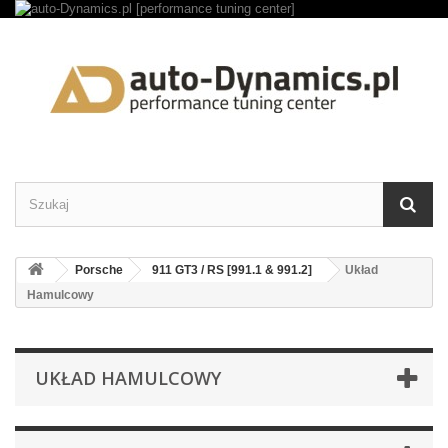
Porsche
911 GT3 / RS [991.1 & 991.2]
Układ
Hamulcowy
UKŁAD HAMULCOWY