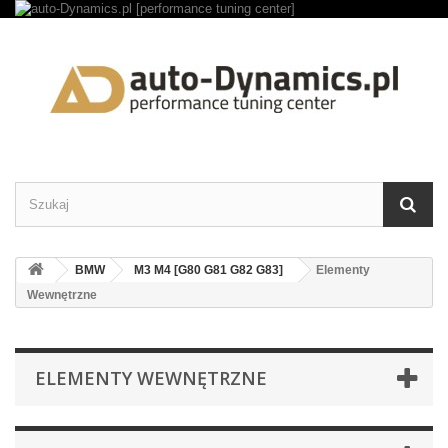
BMW
M3 M4 [G80 G81 G82 G83]
Elementy
Wewnętrzne
ELEMENTY WEWNĘTRZNE