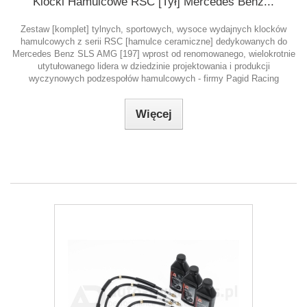
Klocki Hamulcowe RSC [Tył] Mercedes Benz...
Zestaw [komplet] tylnych, sportowych, wysoce wydajnych klocków
hamulcowych z serii RSC [hamulce ceramiczne] dedykowanych do
Mercedes Benz SLS AMG [197] wprost od renomowanego, wielokrotnie
utytułowanego lidera w dziedzinie projektowania i produkcji
wyczynowych podzespołów hamulcowych - firmy Pagid Racing
Więcej