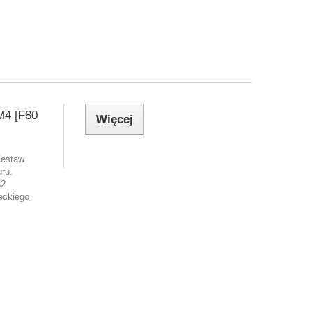
4 [F80
Więcej
Zestaw
ru.
82
eckiego