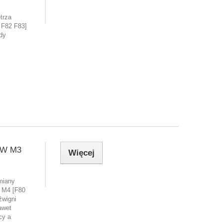
trza
 F82 F83]
dy
MW M3
Więcej
miany
 M4 [F80
źwigni
awet
cy a