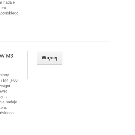
m nadaje
eru.
apońskiego
MW M3
Więcej
miany
i M4 [F80
źwigni
awet
cy a
nia nadaje
eru.
ńskiego