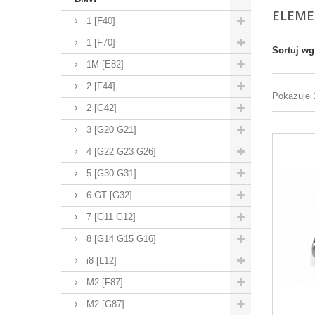
ELEM
1 [F40]
1 [F70]
Sortuj wg
1M [E82]
2 [F44]
Pokazuje 
2 [G42]
3 [G20 G21]
4 [G22 G23 G26]
5 [G30 G31]
6 GT [G32]
7 [G11 G12]
8 [G14 G15 G16]
i8 [L12]
M2 [F87]
M2 [G87]