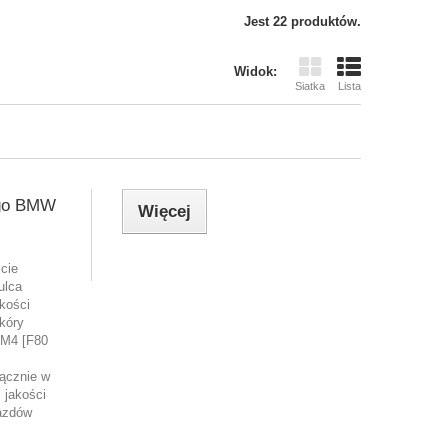
Jest 22 produktów.
Widok:
Siatka
Lista
ego BMW
Więcej
cie
ulca
kości
skóry
 M4 [F80
łącznie w
 jakości
azdów