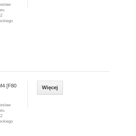
Zestaw
ru.
82
eckiego
4 [F80
Więcej
Zestaw
ru.
82
eckiego