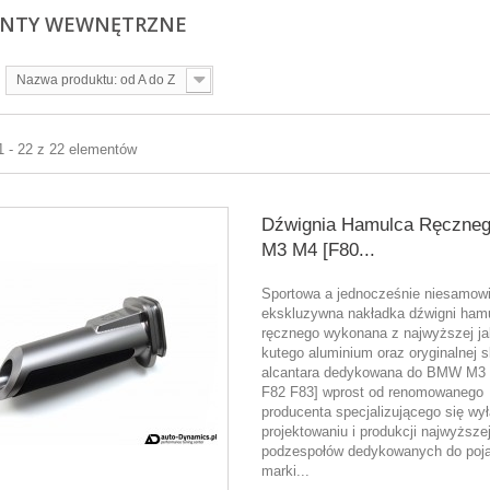
ENTY WEWNĘTRZNE
Nazwa produktu: od A do Z
1 - 22 z 22 elementów
Dźwignia Hamulca Ręczn
M3 M4 [F80...
Sportowa a jednocześnie niesamowi
ekskluzywna nakładka dźwigni ham
ręcznego wykonana z najwyższej ja
kutego aluminium oraz oryginalnej 
alcantara dedykowana do BMW M3
F82 F83] wprost od renomowanego
producenta specjalizującego się wy
projektowaniu i produkcji najwyższej
podzespołów dedykowanych do poj
marki...