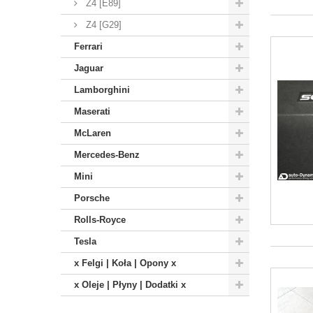
Z4 [E89]
Z4 [G29]
Ferrari
Jaguar
Lamborghini
Maserati
McLaren
Mercedes-Benz
Mini
Porsche
Rolls-Royce
Tesla
x Felgi | Koła | Opony x
x Oleje | Płyny | Dodatki x