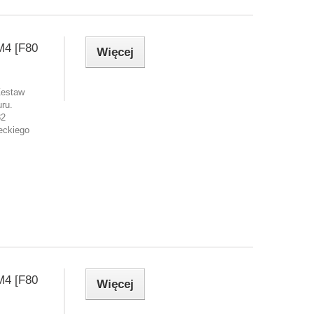
4 [F80
Więcej
Zestaw
ru.
82
eckiego
4 [F80
Więcej