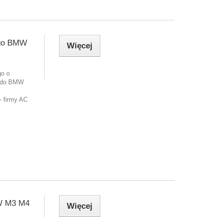
ego BMW
Więcej
go o
a do BMW
– firmy AC
W M3 M4
Więcej