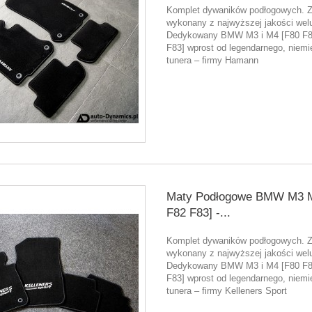
Komplet dywaników podłogowych. 
wykonany z najwyższej jakości welu
Dedykowany BMW M3 i M4 [F80 F
F83] wprost od legendarnego, niemi
tunera – firmy Hamann
Maty Podłogowe BMW M3 M
F82 F83] -...
Komplet dywaników podłogowych. 
wykonany z najwyższej jakości welu
Dedykowany BMW M3 i M4 [F80 F
F83] wprost od legendarnego, niemi
tunera – firmy Kelleners Sport