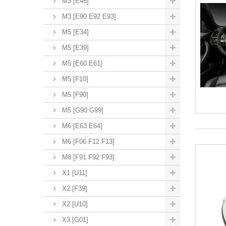
M3 [E46]
M3 [E90 E92 E93]
M5 [E34]
M5 [E39]
M5 [E60 E61]
M5 [F10]
M5 [F90]
M5 [G90 G99]
M6 [E63 E64]
M6 [F06 F12 F13]
M8 [F91 F92 F93]
X1 [U11]
X2 [F39]
X2 [U10]
X3 [G01]