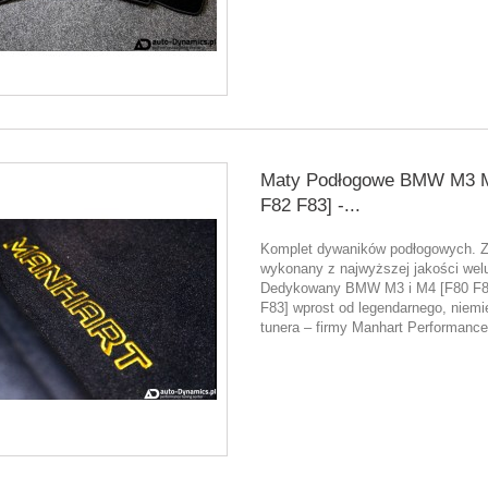
Maty Podłogowe BMW M3 M
F82 F83] -...
Komplet dywaników podłogowych. 
wykonany z najwyższej jakości welu
Dedykowany BMW M3 i M4 [F80 F
F83] wprost od legendarnego, niemi
tunera – firmy Manhart Performance