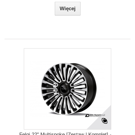
Więcej
Felgi 22" Multispoke [Zestaw | Komplet] -...