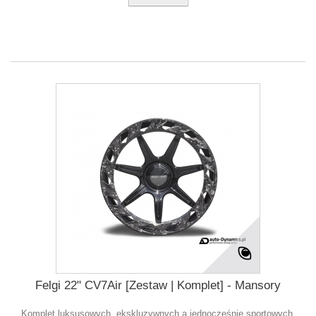
Felgi 22" CV7Air [Zestaw | Komplet] - Mansory
Komplet luksusowych, ekskluzywnych a jednocześnie sportowych,