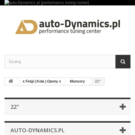
x Felgi | Koła | Opony x
Mansory
22"
22"
AUTO-DYNAMICS.PL