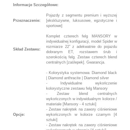
Informacje Szczegółowe:
Pojazdy z segmentu premium i wyższej
Przeznaczenie:
[ekskluzywne, luksusowe, egzotyczne i
sportowe]
Komplet czterech felg MANSORY w
indywidualnej konfiguracji, model Spider w
rozmiarze 22” z adekwatnie do pojazdu
Skład Zestawu:
dobranym ET, rozstawem śrub i
szerokością felg. Zestaw czterech blend
centralnych [zaślepek]. Gwarancja.
- Kolorystyka systemowa: Diamond black
| Diamond anthracite | Diamond silver
- Indywidualne wykończenie
kolorystyczne zestawu felg Mansory
- Zestaw blend centralnych
wykończonych w indywidualnym kolorze /
materiale [Mansory - 4 sztuki]
- Zestaw nakrętek na zawory ciśnieniowe
Opcje:
wykończonych w kolorze czarnym [4
sztuki]
- Zestaw nakrętek na zawory ciśnieniowe