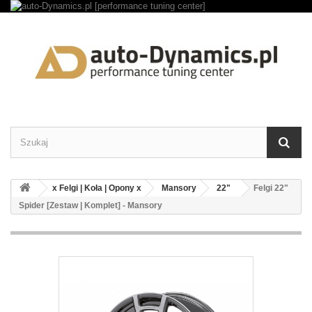
x Felgi | Koła | Opony x
Mansory
22"
Felgi 22"
Spider [Zestaw | Komplet] - Mansory