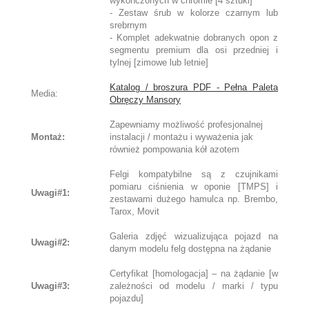
wykończonych w chromie [4 sztuki]
- Zestaw śrub w kolorze czarnym lub
srebrnym
- Komplet adekwatnie dobranych opon z
segmentu premium dla osi przedniej i
tylnej [zimowe lub letnie]
Katalog / broszura PDF - Pełna Paleta
Media:
Obręczy Mansory
Zapewniamy możliwość profesjonalnej
Montaż:
instalacji / montażu i wyważenia jak
również pompowania kół azotem
Felgi kompatybilne są z czujnikami
pomiaru ciśnienia w oponie [TMPS] i
Uwagi#1:
zestawami dużego hamulca np. Brembo,
Tarox, Movit
Galeria zdjęć wizualizująca pojazd na
Uwagi#2:
danym modelu felg dostępna na żądanie
Certyfikat [homologacja] – na żądanie [w
Uwagi#3:
zależności od modelu / marki / typu
pojazdu]