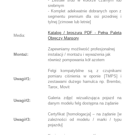
- Zestaw śrub w kolorze czarnym lub
srebrnym
- Komplet adekwatnie dobranych opon z
segmentu premium dla osi przedniej i
tylnej [zimowe lub letnie]
Katalog / broszura PDF - Pełna Paleta
Media:
Obręczy Mansory
Zapewniamy możliwość profesjonalnej
Montaż:
instalacji / montażu i wyważenia jak
również pompowania kół azotem
Felgi kompatybilne są z czujnikami
pomiaru ciśnienia w oponie [TMPS] i
Uwagi#1:
zestawami dużego hamulca np. Brembo,
Tarox, Movit
Galeria zdjęć wizualizująca pojazd na
Uwagi#2:
danym modelu felg dostępna na żądanie
Certyfikat [homologacja] – na żądanie [w
Uwagi#3:
zależności od modelu / marki / typu
pojazdu]