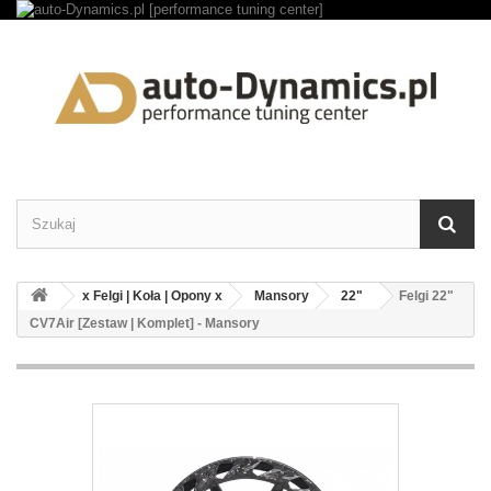
x Felgi | Koła | Opony x
Mansory
22"
Felgi 22"
CV7Air [Zestaw | Komplet] - Mansory