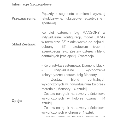
Informacje Szczegółowe:
Pojazdy z segmentu premium i wyższej
Przeznaczenie:
[ekskluzywne, luksusowe, egzotyczne i
sportowe]
Komplet czterech felg MANSORY w
indywidualnej konfiguracji, model CV7Air
w rozmiarze 22” z adekwatnie do pojazdu
Skład Zestawu:
dobranym ET, rozstawem śrub i
szerokością felg. Zestaw czterech blend
centralnych [zaślepek]. Gwarancja.
- Kolorystyka systemowa: Diamond black
- Indywidualne wykończenie
kolorystyczne zestawu felg Mansory
- Zestaw blend centralnych
wykończonych w indywidualnym kolorze /
materiale [Mansory - 4 sztuki]
- Zestaw nakrętek na zawory ciśnieniowe
wykończonych w kolorze czarnym [4
Opcje:
sztuki]
- Zestaw nakrętek na zawory ciśnieniowe
wykończonych w chromie [4 sztuki]