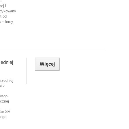
a
ej i
edykowany
t od
 – firmy
edniej
Więcej
rzedniej
i z
wego
icznej
ter SV
iego