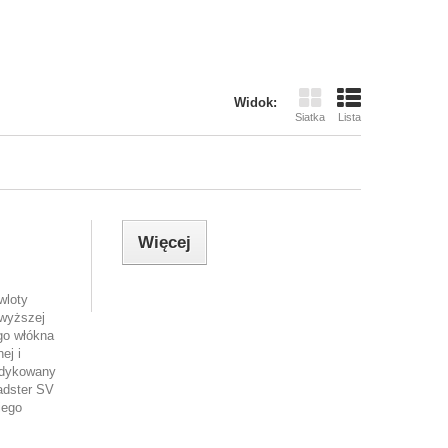
Widok:
Siatka
Lista
Więcej
wloty
jwyższej
go włókna
ej i
edykowany
adster SV
iego