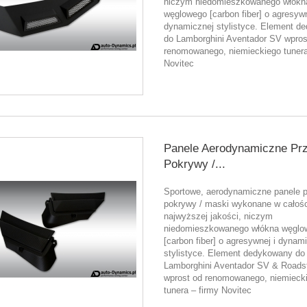
niczym niedomieszkowanego włókn
węglowego [carbon fiber] o agresywn
dynamicznej stylistyce. Element d
do Lamborghini Aventador SV wpros
renomowanego, niemieckiego tunera
Novitec
Panele Aerodynamiczne Prz
Pokrywy /...
Sportowe, aerodynamiczne panele p
pokrywy / maski wykonane w całośc
najwyższej jakości, niczym
niedomieszkowanego włókna węglo
[carbon fiber] o agresywnej i dynam
stylistyce. Element dedykowany do
Lamborghini Aventador SV & Roads
wprost od renomowanego, niemieck
tunera – firmy Novitec