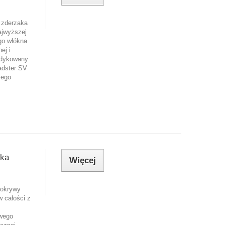
 zderzaka
ajwyższej
go włókna
ej i
edykowany
adster SV
iego
ika
Więcej
pokrywy
w całości z
wego