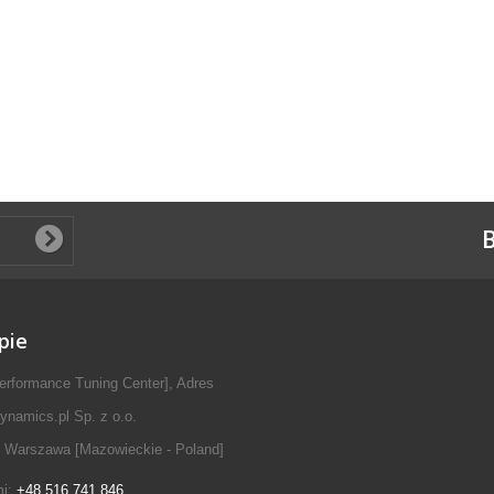
B
pie
erformance Tuning Center], Adres
ynamics.pl Sp. z o.o.
 Warszawa [Mazowieckie - Poland]
mi:
+48 516 741 846