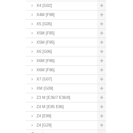
X4 [G02]
X4M [F98]
X5 [G05]
X5M [F85]
X5M [F95]
X6 [G06]
X6M [F86]
X6M [F96]
X7 [G07]
XM [G09]
Z3 M [E36/7 E36/8]
Z4 M [E85 E86]
Z4 [E89]
Z4 [G29]