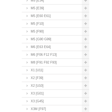
M5 [E34]
M5 [E39]
M5 [E60 E61]
M5 [F10]
M5 [F90]
M5 [G90 G99]
M6 [E63 E64]
M6 [F06 F12 F13]
M8 [F91 F92 F93]
X1 [U11]
X2 [F39]
X2 [U10]
X3 [G01]
X3 [G45]
X3M [F97]