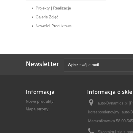
Projekty | Realizacje
Galerie Zdjęć
Nowości Produktowe
Newsletter
Informacja
Informacja o skle
Nowe produkty
auto-Dynamics.pl [P
Mapa strony
korespondencyjny: auto-D
Marszałkowska 58 00-545
Skontaktuj się z na