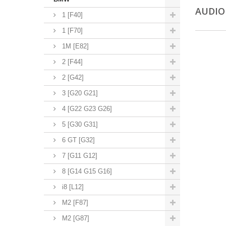
AUDI
1 [F40]
1 [F70]
1M [E82]
2 [F44]
2 [G42]
3 [G20 G21]
4 [G22 G23 G26]
5 [G30 G31]
6 GT [G32]
7 [G11 G12]
8 [G14 G15 G16]
i8 [L12]
M2 [F87]
M2 [G87]