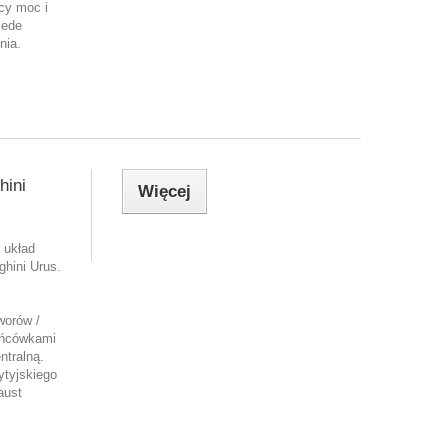
cy moc i
zede
nia.
ini
Więcej
 układ
hini Urus.
orów /
ońcówkami
ntralną.
ytyjskiego
aust