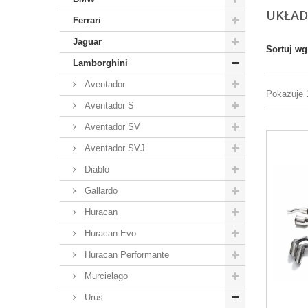
UKŁA
Ferrari
Jaguar
Sortuj wg
Lamborghini
Aventador
Pokazuje 
Aventador S
Aventador SV
Aventador SVJ
Diablo
Gallardo
Huracan
Huracan Evo
Huracan Performante
Murcielago
Urus