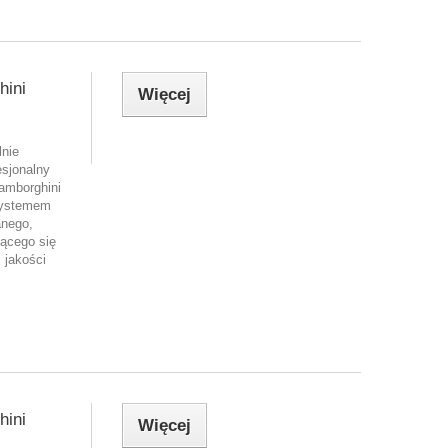
ini
Więcej
lnie
esjonalny
amborghini
systemem
anego,
jącego się
 jakości
ini
Więcej