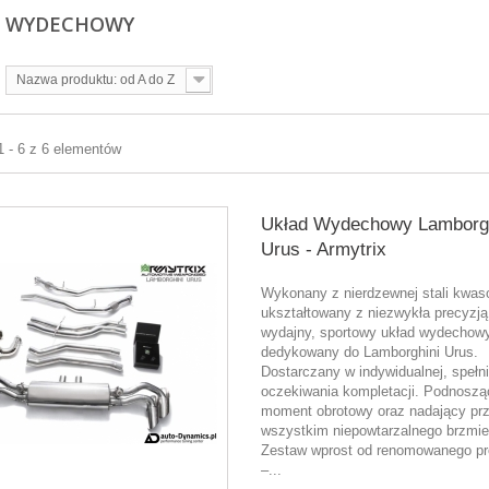
D WYDECHOWY
Nazwa produktu: od A do Z
1 - 6 z 6 elementów
Układ Wydechowy Lamborgh
Urus - Armytrix
Wykonany z nierdzewnej stali kwas
ukształtowany z niezwykła precyzj
wydajny, sportowy układ wydechow
dedykowany do Lamborghini Urus.
Dostarczany w indywidualnej, spełni
oczekiwania kompletacji. Podnoszą
moment obrotowy oraz nadający pr
wszystkim niepowtarzalnego brzmie
Zestaw wprost od renomowanego pr
–...