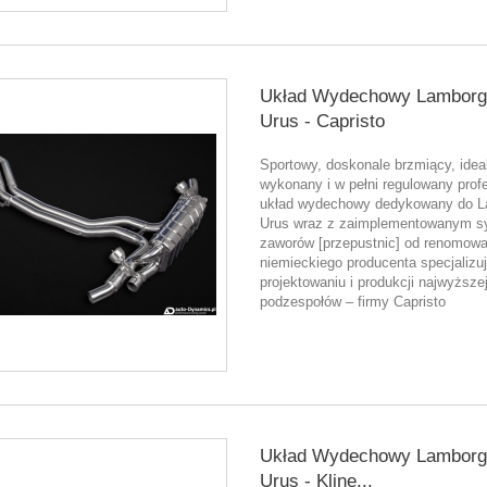
Układ Wydechowy Lamborgh
Urus - Capristo
Sportowy, doskonale brzmiący, idea
wykonany i w pełni regulowany prof
układ wydechowy dedykowany do L
Urus wraz z zaimplementowanym 
zaworów [przepustnic] od renomow
niemieckiego producenta specjalizu
projektowaniu i produkcji najwyższej
podzespołów – firmy Capristo
Układ Wydechowy Lamborgh
Urus - Kline...