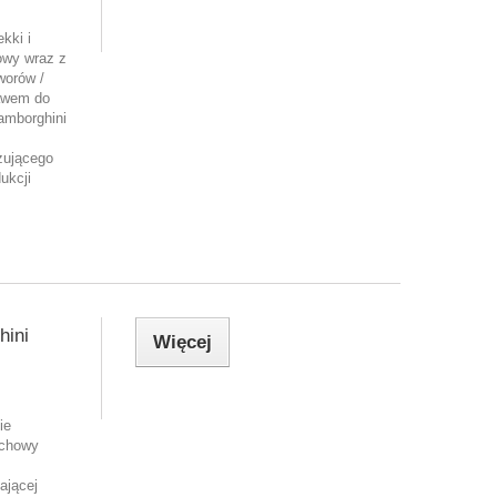
kki i
owy wraz z
orów /
tawem do
Lamborghini
zującego
ukcji
ini
Więcej
ie
echowy
ającej