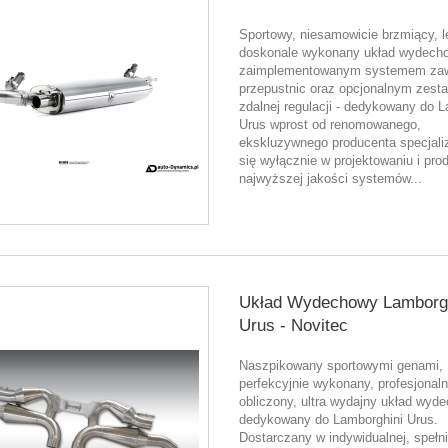
Sportowy, niesamowicie brzmiący, le
doskonale wykonany układ wydech
zaimplementowanym systemem zaw
przepustnic oraz opcjonalnym zes
zdalnej regulacji - dedykowany do 
Urus wprost od renomowanego,
ekskluzywnego producenta specjali
się wyłącznie w projektowaniu i prod
najwyższej jakości systemów...
Układ Wydechowy Lamborgh
Urus - Novitec
Naszpikowany sportowymi genami,
perfekcyjnie wykonany, profesjonaln
obliczony, ultra wydajny układ wyd
dedykowany do Lamborghini Urus.
Dostarczany w indywidualnej, spełni