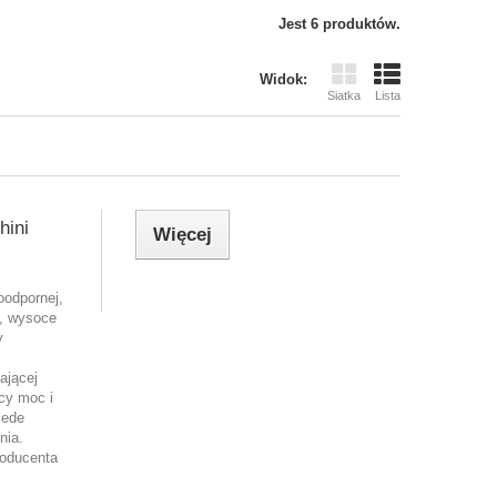
Jest 6 produktów.
Widok:
Siatka
Lista
ini
Więcej
oodpornej,
ą, wysoce
y
ającej
cy moc i
zede
nia.
oducenta