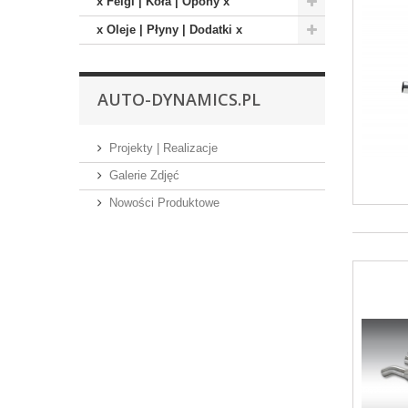
x Felgi | Koła | Opony x
x Oleje | Płyny | Dodatki x
AUTO-DYNAMICS.PL
Projekty | Realizacje
Galerie Zdjęć
Nowości Produktowe