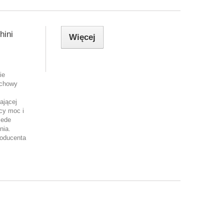
ini
Więcej
ie
echowy
ającej
cy moc i
zede
nia.
oducenta