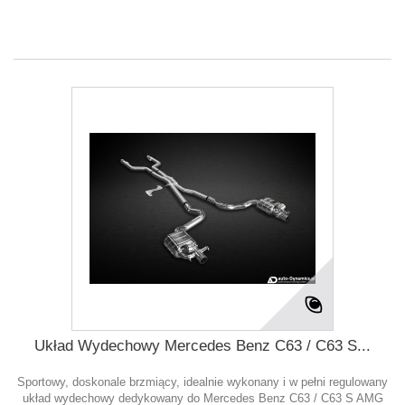
Układ Wydechowy Mercedes Benz C63 / C63 S...
Sportowy, doskonale brzmiący, idealnie wykonany i w pełni regulowany
układ wydechowy dedykowany do Mercedes Benz C63 / C63 S AMG