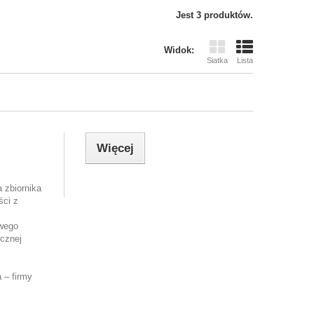
Jest 3 produktów.
Widok:
Siatka
Lista
Więcej
 zbiornika
ści z
wego
icznej
 – firmy