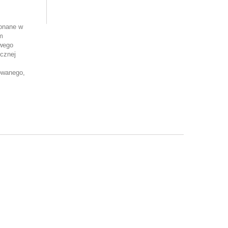
onane w
ym
wego
icznej
owanego,