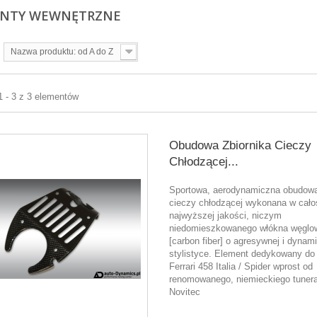
ENTY WEWNĘTRZNE
Nazwa produktu: od A do Z
1 - 3 z 3 elementów
Obudowa Zbiornika Cieczy
Chłodzącej...
Sportowa, aerodynamiczna obudowa
cieczy chłodzącej wykonana w cało
najwyższej jakości, niczym
niedomieszkowanego włókna węglo
[carbon fiber] o agresywnej i dynam
stylistyce. Element dedykowany do
Ferrari 458 Italia / Spider wprost od
renomowanego, niemieckiego tunera
Novitec