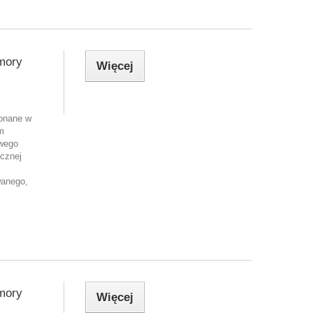
mory
Więcej
onane w
ym
wego
icznej
wanego,
mory
Więcej