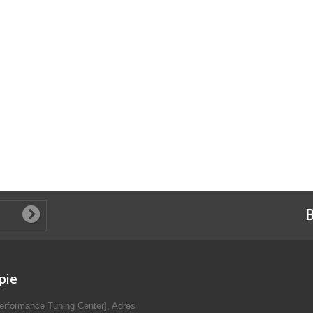
B
pie
erformance Tuning Center], Adres