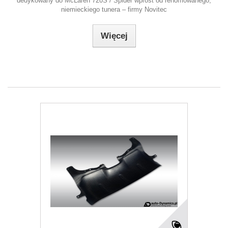
dedykowany do McLaren 720S / Spider wprost od renomowanego,
niemieckiego tunera – firmy Novitec
Więcej