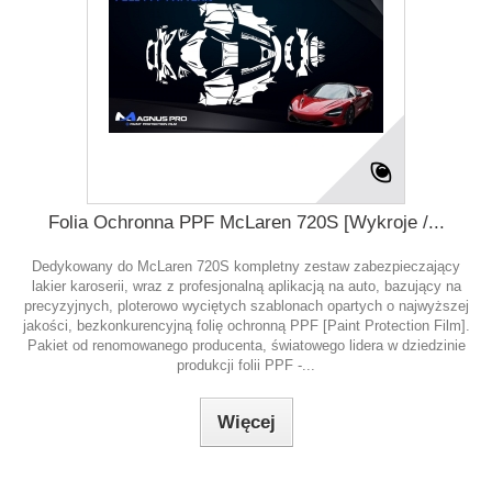
Folia Ochronna PPF McLaren 720S [Wykroje /...
Dedykowany do McLaren 720S kompletny zestaw zabezpieczający
lakier karoserii, wraz z profesjonalną aplikacją na auto, bazujący na
precyzyjnych, ploterowo wyciętych szablonach opartych o najwyższej
jakości, bezkonkurencyjną folię ochronną PPF [Paint Protection Film].
Pakiet od renomowanego producenta, światowego lidera w dziedzinie
produkcji folii PPF -...
Więcej