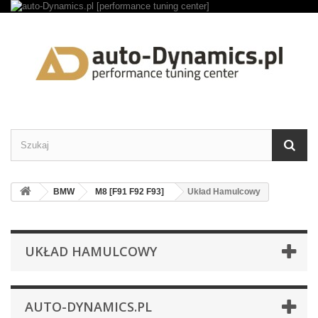
BMW
M8 [F91 F92 F93]
Układ Hamulcowy
UKŁAD HAMULCOWY
AUTO-DYNAMICS.PL