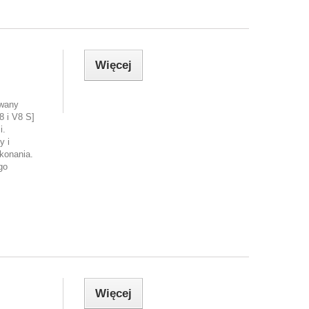
Więcej
owany
8 i V8 S]
i.
y i
konania.
go
Więcej