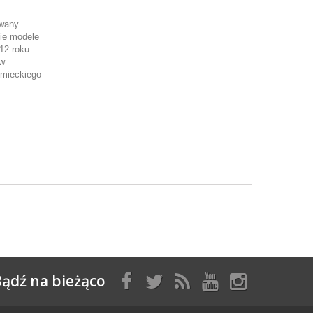
owany
kie modele
12 roku
ów
emieckiego
ądź na bieżąco