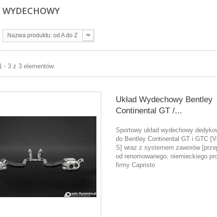
D WYDECHOWY
Nazwa produktu: od A do Z
1 - 3 z 3 elementów
Układ Wydechowy Bentley
Continental GT /...
Sportowy układ wydechowy dedyk
do Bentley Continental GT i GTC [V
S] wraz z systemem zaworów [przep
od renomowanego, niemieckiego pr
firmy Capristo