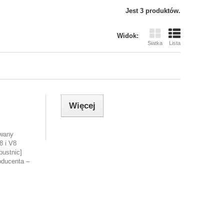
Jest 3 produktów.
Widok:
Siatka
Lista
Więcej
owany
8 i V8
ustnic]
oducenta –