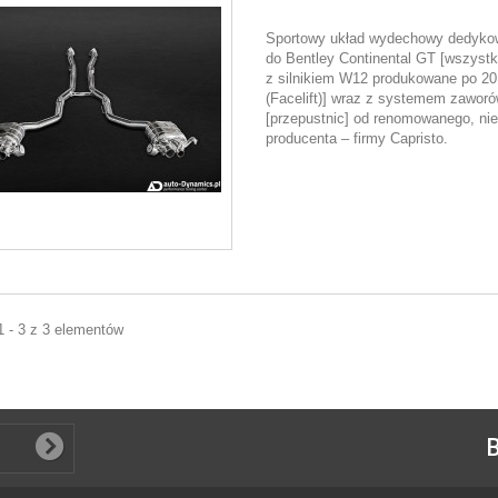
Sportowy układ wydechowy dedyk
do Bentley Continental GT [wszyst
z silnikiem W12 produkowane po 20
(Facelift)] wraz z systemem zawor
[przepustnic] od renomowanego, ni
producenta – firmy Capristo.
1 - 3 z 3 elementów
B