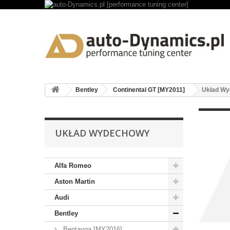
Bentley
Continental GT [MY2011]
Układ W
UKŁAD WYDECHOWY
Alfa Romeo
Aston Martin
Audi
Bentley
Bentayga [MY2016]