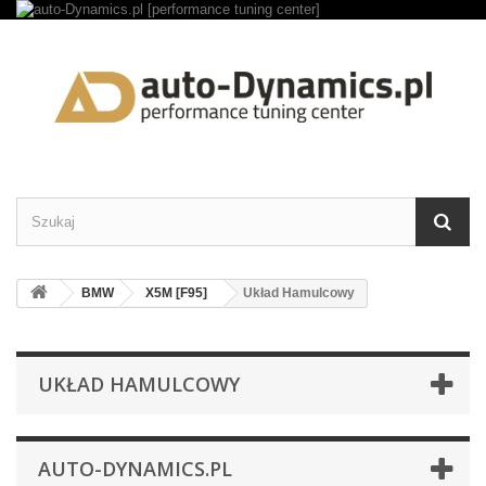
BMW
X5M [F95]
Układ Hamulcowy
UKŁAD HAMULCOWY
AUTO-DYNAMICS.PL