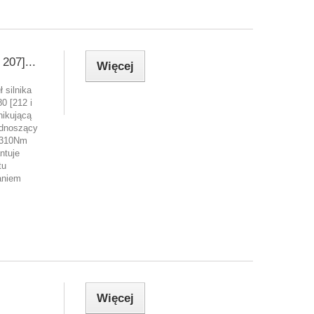
207]...
Więcej
 silnika
0 [212 i
nikującą
odnoszący
 310Nm
ntuje
tu
aniem
Więcej