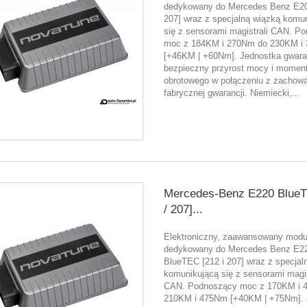
dedykowany do Mercedes Benz E20
207] wraz z specjalną wiązką komu
się z sensorami magistrali CAN. P
moc z 184KM i 270Nm do 230KM i
[+46KM | +60Nm]. Jednostka gwara
bezpieczny przyrost mocy i momen
obrotowego w połączeniu z zachow
fabrycznej gwarancji. Niemiecki,...
Mercedes-Benz E220 BlueT
/ 207]...
Elektroniczny, zaawansowany moduł
dedykowany do Mercedes Benz E2
BlueTEC [212 i 207] wraz z specjal
komunikującą się z sensorami magis
CAN. Podnoszący moc z 170KM i 
210KM i 475Nm [+40KM | +75Nm]. 