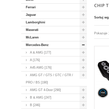
CHIP 
Ferrari
Jaguar
Sortuj wg
Lamborghini
Maserati
Pokazuje 
McLaren
Mercedes-Benz
A & AMG [177]
A [176]
A45 AMG [176]
AMG GT / GTS / GTC / GTR /
PRO / BS [190]
AMG GT 4-Door [290]
B & AMG [247]
B [246]