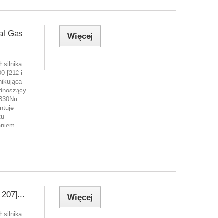
al Gas
Więcej
 silnika
0 [212 i
nikującą
odnoszący
 330Nm
ntuje
tu
aniem
207]...
Więcej
 silnika