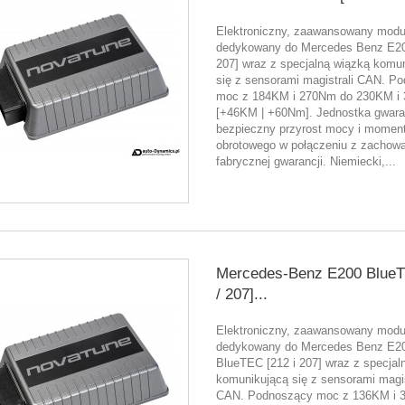
Elektroniczny, zaawansowany moduł
dedykowany do Mercedes Benz E20
207] wraz z specjalną wiązką komu
się z sensorami magistrali CAN. P
moc z 184KM i 270Nm do 230KM i
[+46KM | +60Nm]. Jednostka gwara
bezpieczny przyrost mocy i momen
obrotowego w połączeniu z zachow
fabrycznej gwarancji. Niemiecki,...
Mercedes-Benz E200 BlueT
/ 207]...
Elektroniczny, zaawansowany moduł
dedykowany do Mercedes Benz E2
BlueTEC [212 i 207] wraz z specjal
komunikującą się z sensorami magis
CAN. Podnoszący moc z 136KM i 