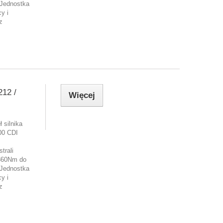
Jednostka
y i
z
12 /
Więcej
 silnika
00 CDI
trali
360Nm do
Jednostka
y i
z