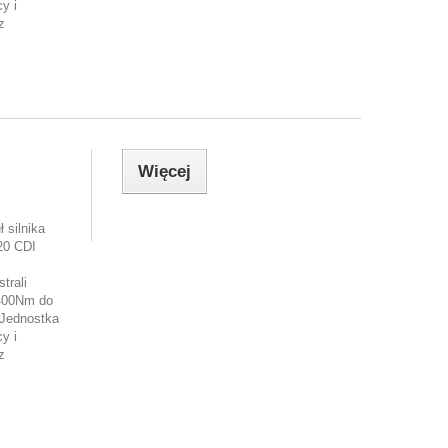
y i
z
Więcej
 silnika
20 CDI
trali
400Nm do
Jednostka
y i
z