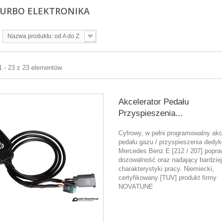
TURBO ELEKTRONIKA
Nazwa produktu: od A do Z
1 - 23 z 23 elementów
Akcelerator Pedału
Przyspieszenia...
Cyfrowy, w pełni programowalny akc
pedału gazu / przyspieszenia dedy
Mercedes Benz E [212 / 207] popra
dozowalność oraz nadający bardziej
charakterystyki pracy. Niemiecki,
certyfikowany [TUV] produkt firmy
NOVATUNE