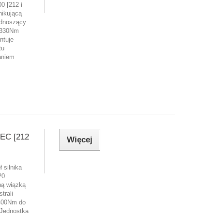
0 [212 i
nikującą
odnoszący
 330Nm
ntuje
tu
aniem
EC [212
Więcej
 silnika
20
ną wiązką
trali
400Nm do
Jednostka