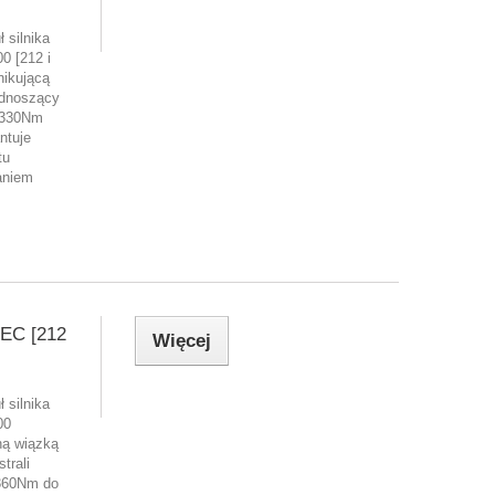
 silnika
0 [212 i
nikującą
odnoszący
 330Nm
ntuje
tu
aniem
EC [212
Więcej
 silnika
00
ną wiązką
trali
360Nm do