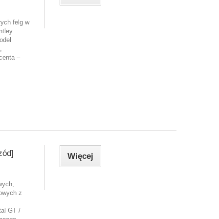
łych felg w
ntley
odel
,
centa –
zód]
Więcej
wych,
owych z
al GT /