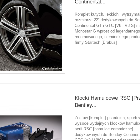
Continental...
Komplet kutych, lekkich i wytrzyma
rozmiarze 22” dedykowanych do Be
Continental GT i GTC [V8 i V8 S] m
Monostar G wprost od legendarnego
renomowanego, niemieckiego produ
firmy Startech [Brabus]
Klocki Hamulcowe RSC [Pr
Bentley...
Zestaw [komplet] przednich, sporto
wysoce wydajnych klocków hamulc
serii RSC [hamulce ceramiczne]
dedykowanych do Bentley Continent