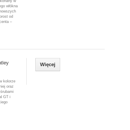
ykonany w
ego włókna
jnowszych
prost od
centa –
tley
Więcej
w kolorze
iej oraz
 śrubami
l GT i
kiego