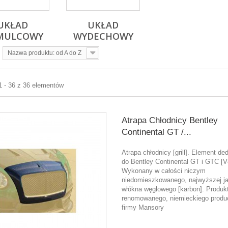
UKŁAD
UKŁAD
MULCOWY
WYDECHOWY
Nazwa produktu: od A do Z
1 - 36 z 36 elementów
Atrapa Chłodnicy Bentley
Continental GT /...
Atrapa chłodnicy [grill]. Element d
do Bentley Continental GT i GTC [V
Wykonany w całości niczym
niedomieszkowanego, najwyższej j
włókna węglowego [karbon]. Produk
renomowanego, niemieckiego produ
firmy Mansory