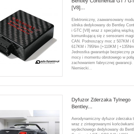
Bentley Continental GT / G
[V8]...
Elektroniczny, zaawansowany modu
silnika dedykowany do Bentley Cont
i GTC [V8] wraz z specjalną wiązką
komunikującą się z sensorami magis
CAN. Podnoszący moc z 507KM i 
617KM i 795Nm [+110KM | +135Nm
Jednostka gwarantuje bezpieczny p
mocy i momentu obrotowego w połą
zachowaniem fabrycznej gwarancji.
Niemiecki...
Dyfuzor Zderzaka Tylnego
Bentley...
Aerodynamiczny dyfuzor zderzaka t
wraz z zintegrowanymi końcówkami
wydechowego dedykowany do Bent