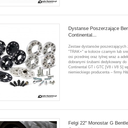
Dystanse Poszerzające Ben
Continental...
Zestaw dystansów poszerzających z
"TRAK+" w kolorze czarnym lub sre
osi przedniej oraz tylnej wraz a ade
dobranymi śrubami dedykowany do 
Continental GT i GTC [V8 i V8 S] w
niemieckiego producenta – firmy H
Felgi 22" Monostar G Bentl