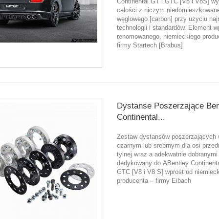
Continental GT i GTC [V8 i V8S] w
całości z niczym niedomieszkowan
węglowego [carbon] przy użyciu na
technologii i standardów. Element w
renomowanego, niemieckiego produ
firmy Startech [Brabus]
Dystanse Poszerzające Ben
Continental...
Zestaw dystansów poszerzających 
czarnym lub srebrnym dla osi przedn
tylnej wraz a adekwatnie dobranymi
dedykowany do ABentley Continenta
GTC [V8 i V8 S] wprost od niemiec
producenta – firmy Eibach