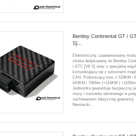
Bentley Continental GT / G
S]...
Elektroniczny, zaawansowany modu
silnika dedykowany do Bentley Cont
i GTC [V8 S] wraz z specjalną wiąz
komunikującą się z sensorami magis
CAN. Podnoszący moc z 528KM i 
643KM i 795Nm [+114KM | +115Nm
Jednostka gwarantuje bezpieczny p
mocy i momentu obrotowego w połą
zachowaniem fabrycznej gwarancji.
Niemiecki...