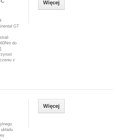
TC
Więcej
ł
inental GT
trali
660Nm do
].
rzyrost
czeniu z
Więcej
ylnego
 układu
ley