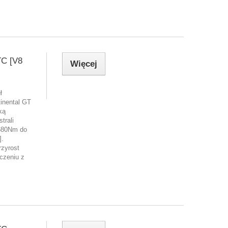
TC [V8
Więcej
ł
inental GT
ką
trali
680Nm do
].
rzyrost
czeniu z