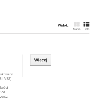
Widok:
Siatka
Lista
Więcej
edykowany
8 i V8S].
akości
t od
centa,