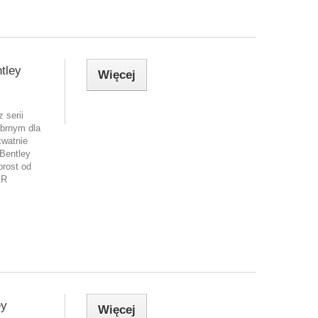
tley
Więcej
 serii
brnym dla
kwatnie
Bentley
prost od
&R
ey
Więcej