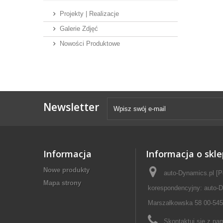
Projekty | Realizacje
Galerie Zdjęć
Nowości Produktowe
Newsletter
Informacja
Informacja o skle
Nowe produkty
auto-Dynamics.pl [P
Mapa strony
korespondencyjny: auto-D
Marszałkowska 58 00-545
Skontaktuj się z na