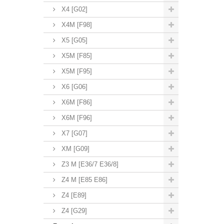
X4 [G02]
X4M [F98]
X5 [G05]
X5M [F85]
X5M [F95]
X6 [G06]
X6M [F86]
X6M [F96]
X7 [G07]
XM [G09]
Z3 M [E36/7 E36/8]
Z4 M [E85 E86]
Z4 [E89]
Z4 [G29]