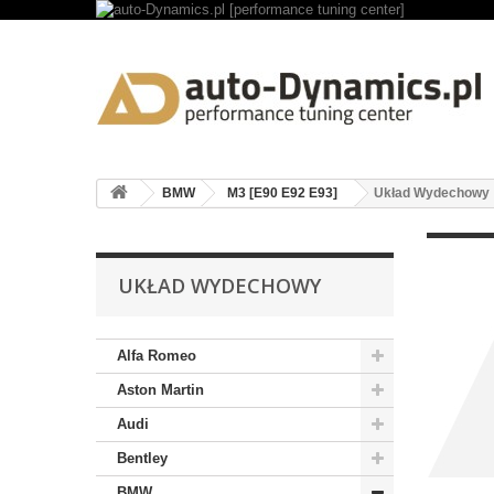
BMW
M3 [E90 E92 E93]
Układ Wydechowy
UKŁAD WYDECHOWY
Alfa Romeo
Aston Martin
Audi
Bentley
BMW