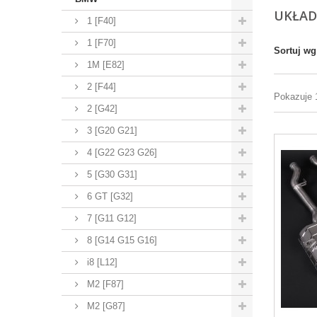
UKŁA
1 [F40]
1 [F70]
Sortuj wg
1M [E82]
2 [F44]
Pokazuje 
2 [G42]
3 [G20 G21]
4 [G22 G23 G26]
5 [G30 G31]
6 GT [G32]
7 [G11 G12]
8 [G14 G15 G16]
i8 [L12]
M2 [F87]
M2 [G87]