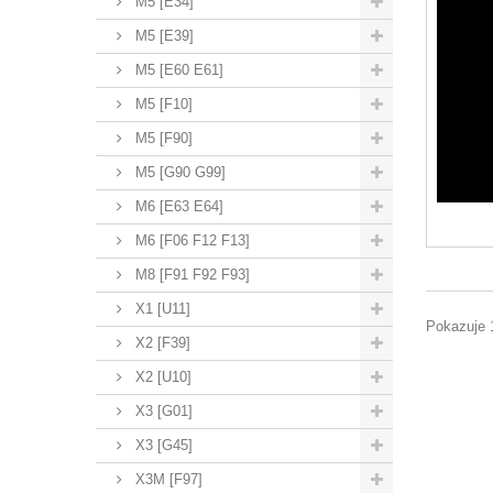
M5 [E34]
M5 [E39]
M5 [E60 E61]
M5 [F10]
M5 [F90]
M5 [G90 G99]
M6 [E63 E64]
M6 [F06 F12 F13]
M8 [F91 F92 F93]
X1 [U11]
Pokazuje 
X2 [F39]
X2 [U10]
X3 [G01]
X3 [G45]
X3M [F97]