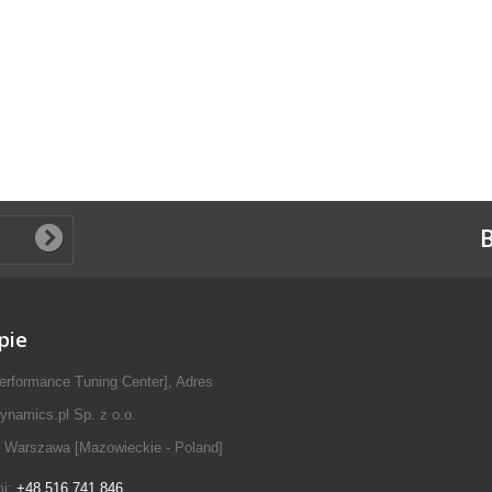
B
pie
erformance Tuning Center], Adres
ynamics.pl Sp. z o.o.
 Warszawa [Mazowieckie - Poland]
mi:
+48 516 741 846