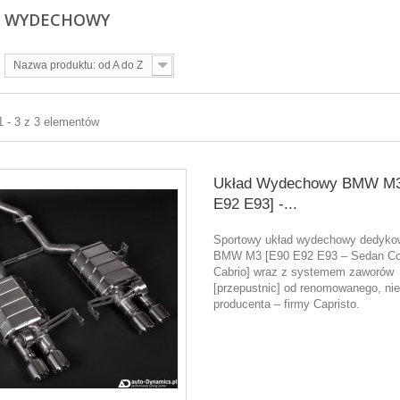
D WYDECHOWY
Nazwa produktu: od A do Z
1 - 3 z 3 elementów
Układ Wydechowy BMW M3
E92 E93] -...
Sportowy układ wydechowy dedyko
BMW M3 [E90 E92 E93 – Sedan C
Cabrio] wraz z systemem zaworów
[przepustnic] od renomowanego, ni
producenta – firmy Capristo.