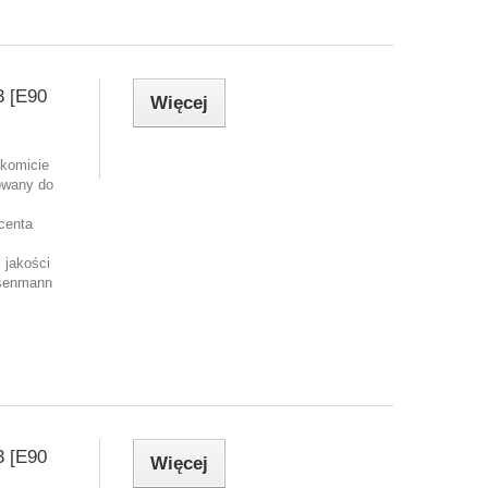
 [E90
Więcej
akomicie
owany do
centa
 jakości
isenmann
 [E90
Więcej