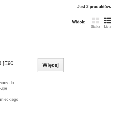
Jest 3 produktów.
Widok:
Siatka
Lista
 [E90
Więcej
wany do
oupe
emieckiego