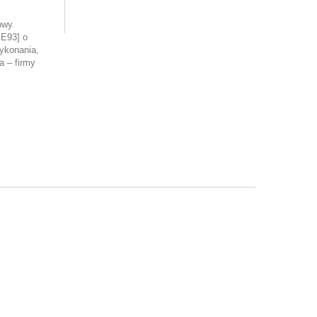
owy
E93] o
ykonania,
 – firmy