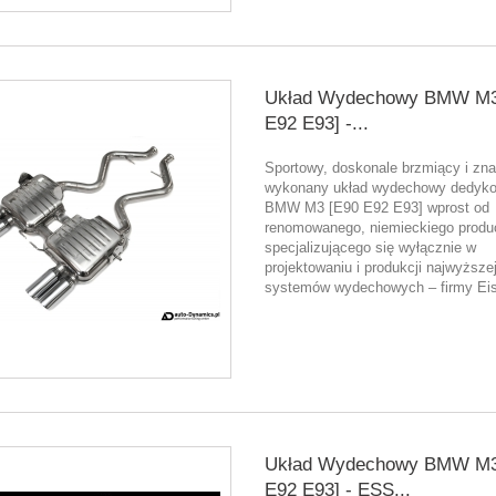
Układ Wydechowy BMW M3
E92 E93] -...
Sportowy, doskonale brzmiący i zn
wykonany układ wydechowy dedyk
BMW M3 [E90 E92 E93] wprost od
renomowanego, niemieckiego produ
specjalizującego się wyłącznie w
projektowaniu i produkcji najwyższej
systemów wydechowych – firmy E
Układ Wydechowy BMW M3
E92 E93] - ESS...