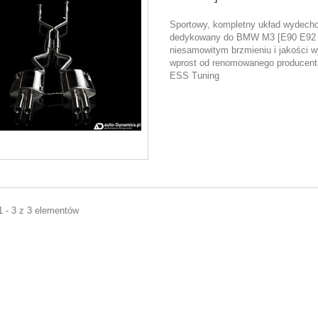
Sportowy, kompletny układ wydech
dedykowany do BMW M3 [E90 E92 
niesamowitym brzmieniu i jakości w
wprost od renomowanego producenta
ESS Tuning
1 - 3 z 3 elementów