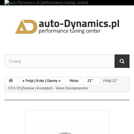
x Felgi | Koła | Opony x
Velos
21"
Felgi 21"
VCS VI [Zestaw | Komplet] - Velos Designwerks