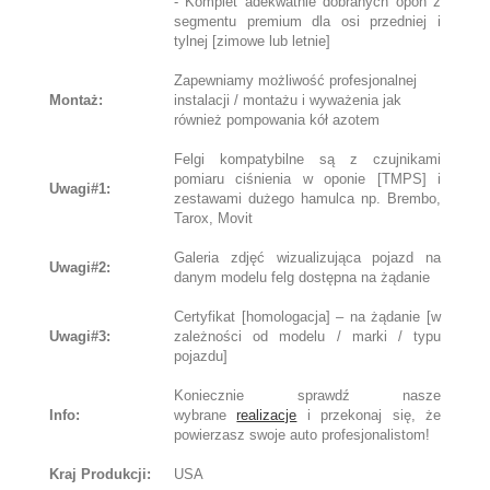
- Komplet adekwatnie dobranych opon z
segmentu premium dla osi przedniej i
tylnej [zimowe lub letnie]
Zapewniamy możliwość profesjonalnej
Montaż:
instalacji / montażu i wyważenia jak
również pompowania kół azotem
Felgi kompatybilne są z czujnikami
pomiaru ciśnienia w oponie [TMPS] i
Uwagi#1:
zestawami dużego hamulca np. Brembo,
Tarox, Movit
Galeria zdjęć wizualizująca pojazd na
Uwagi#2:
danym modelu felg dostępna na żądanie
Certyfikat [homologacja] – na żądanie [w
Uwagi#3:
zależności od modelu / marki / typu
pojazdu]
Koniecznie sprawdź nasze
Info:
wybrane
realizacje
i przekonaj się, że
powierzasz swoje auto profesjonalistom!
Kraj Produkcji:
USA