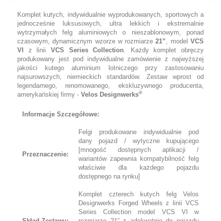
Komplet kutych, indywidualnie wyprodukowanych, sportowych a
jednocześnie luksusowych, ultra lekkich i ekstremalnie
wytrzymałych felg aluminiowych o nieszablonowym, ponad
czasowym, dynamicznym wzorze w rozmiarze
21”
, model
VCS
VI
z linii
VCS Series Collection
. Każdy komplet obręczy
produkowany jest pod indywidualne zamówienie z najwyższej
jakości kutego aluminium lotniczego przy zastosowaniu
najsurowszych, niemieckich standardów. Zestaw wprost od
legendarnego, renomowanego, ekskluzywnego producenta,
®
amerykańskiej firmy -
Velos Designwerks
Informacje Szczegółowe:
Felgi produkowane indywidualnie pod
dany pojazd / wytyczne kupującego
[mnogość dostępnych aplikacji /
Przeznaczenie:
wariantów zapewnia kompatybilność felg
właściwie dla każdego pojazdu
dostępnego na rynku]
Komplet czterech kutych felg Velos
Designwerks Forged Wheels z linii VCS
Series Collection model VCS VI w
Skład Zestawu:
rozmiarze 21” z adekwatnie do pojazdu