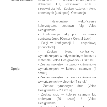
dobranym ET, rozstawem śrub i
szerokością felg. Zestaw czterech blend
centralnych [zaślepek]. Gwarancja.
- Indywidualne wykończenie
kolorystyczne zestawu felg Velos
Designwerks
- Konfiguracja felg pod mocowanie
centralną śrubą [Center / Central Lock]
- Felgi w konfiguracji 1 – częściowej
[monoblock]
- Zestaw blend centralnych
wykończonych w indywidualnym kolorze /
materiale [Velos Designwerks - 4 sztuki]
- Zestaw nakrętek na zawory ciśnieniowe
Opcje:
wykończonych w kolorze czarnym [4
sztuki]
- Zestaw nakrętek na zawory ciśnieniowe
wykończonych w chromie [4 sztuki]
- Zestaw tytanowych śrub [Velos
Designwerks – 20 sztuk]
- Zestaw śrub w kolorze czarnym lub
srebrnym [20 sztuk] / [Velos
Designwerks]