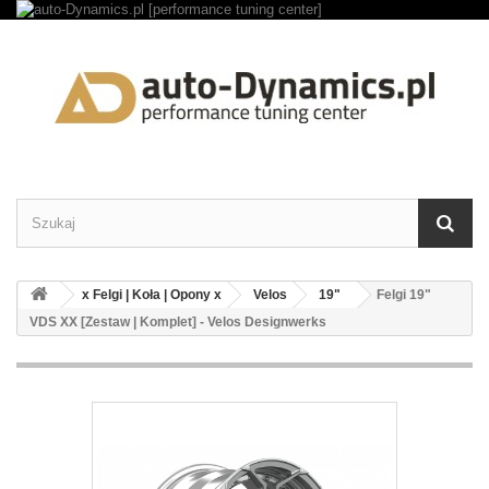
x Felgi | Koła | Opony x
Velos
19"
Felgi 19"
VDS XX [Zestaw | Komplet] - Velos Designwerks