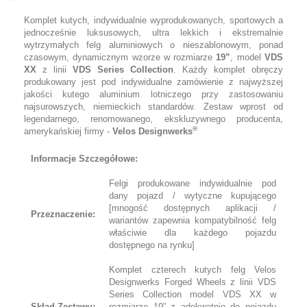
Komplet kutych, indywidualnie wyprodukowanych, sportowych a
jednocześnie luksusowych, ultra lekkich i ekstremalnie
wytrzymałych felg aluminiowych o nieszablonowym, ponad
czasowym, dynamicznym wzorze w rozmiarze
19”
, model
VDS
XX
z linii
VDS Series Collection
. Każdy komplet obręczy
produkowany jest pod indywidualne zamówienie z najwyższej
jakości kutego aluminium lotniczego przy zastosowaniu
najsurowszych, niemieckich standardów. Zestaw wprost od
legendarnego, renomowanego, ekskluzywnego producenta,
®
amerykańskiej firmy -
Velos Designwerks
Informacje Szczegółowe:
Felgi produkowane indywidualnie pod
dany pojazd / wytyczne kupującego
[mnogość dostępnych aplikacji /
Przeznaczenie:
wariantów zapewnia kompatybilność felg
właściwie dla każdego pojazdu
dostępnego na rynku]
Komplet czterech kutych felg Velos
Designwerks Forged Wheels z linii VDS
Series Collection model VDS XX w
Skład Zestawu:
rozmiarze 19” z adekwatnie do pojazdu