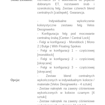
dobranym ET, rozstawem śrub i
szerokością felg. Zestaw czterech blend
centralnych [zaślepek]. Gwarancja.
- Indywidualne wykończenie
kolorystyczne zestawu felg Velos
Designwerks
- Konfiguracja felg pod mocowanie
centralną śrubą [Center / Central Lock]
- Felgi w konfiguracji - Monoblock | Mono
2 | Bulge | With Floating Spokes
- Felgi w konfiguracji 1 – częściowej
[monoblock]
- Felgi w konfiguracji 2 – częściowej
[skręcane]
- Felgi w konfiguracji 3 – częściowej
[skręcane]
- Zestaw blend centralnych
Opcje:
wykończonych w indywidualnym kolorze /
materiale [Velos Designwerks - 4 sztuki]
- Zestaw nakrętek na zawory ciśnieniowe
wykończonych w kolorze czarnym [4
sztuki]
- Zestaw nakrętek na zawory ciśnieniowe