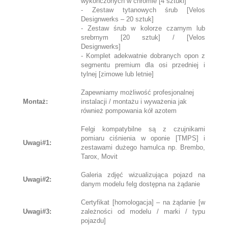
wykończonych w chromie [4 sztuki]
- Zestaw tytanowych śrub [Velos
Designwerks – 20 sztuk]
- Zestaw śrub w kolorze czarnym lub
srebrnym [20 sztuk] / [Velos
Designwerks]
- Komplet adekwatnie dobranych opon z
segmentu premium dla osi przedniej i
tylnej [zimowe lub letnie]
Zapewniamy możliwość profesjonalnej
Montaż:
instalacji / montażu i wyważenia jak
również pompowania kół azotem
Felgi kompatybilne są z czujnikami
pomiaru ciśnienia w oponie [TMPS] i
Uwagi#1:
zestawami dużego hamulca np. Brembo,
Tarox, Movit
Galeria zdjęć wizualizująca pojazd na
Uwagi#2:
danym modelu felg dostępna na żądanie
Certyfikat [homologacja] – na żądanie [w
Uwagi#3:
zależności od modelu / marki / typu
pojazdu]