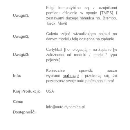
Felgi kompatybilne są z czujnikami
pomiaru ciśnienia w oponie [TMPS] i
Uwagi#1:
zestawami dużego hamulca np. Brembo,
Tarox, Movit
Galeria zdjęć wizualizująca pojazd na
Uwagi#2:
danym modelu felg dostępna na żądanie
Certyfikat [homologacja] – na żądanie [w
Uwagi#3:
zależności od modelu / marki / typu
pojazdu]
Koniecznie sprawdź nasze
Info:
wybrane
realizacje
i przekonaj się, że
powierzasz swoje auto profesjonalistom!
Kraj Produkcji:
USA
Cena:
info@auto-dynamics.pl
Dostępność: