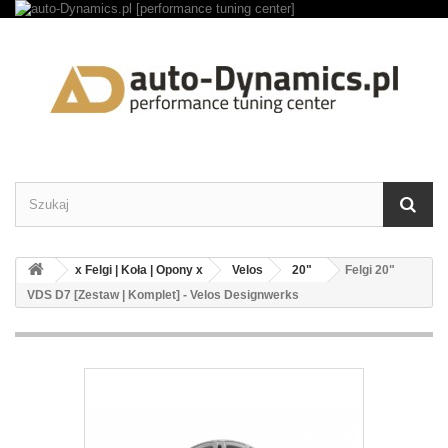
x Felgi | Koła | Opony x
Velos
20"
Felgi 20"
VDS D7 [Zestaw | Komplet] - Velos Designwerks