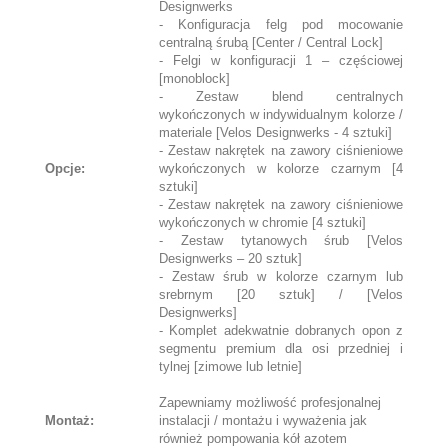
Designwerks
- Konfiguracja felg pod mocowanie
centralną śrubą [Center / Central Lock]
- Felgi w konfiguracji 1 – częściowej
[monoblock]
- Zestaw blend centralnych
wykończonych w indywidualnym kolorze /
materiale [Velos Designwerks - 4 sztuki]
- Zestaw nakrętek na zawory ciśnieniowe
Opcje:
wykończonych w kolorze czarnym [4
sztuki]
- Zestaw nakrętek na zawory ciśnieniowe
wykończonych w chromie [4 sztuki]
- Zestaw tytanowych śrub [Velos
Designwerks – 20 sztuk]
- Zestaw śrub w kolorze czarnym lub
srebrnym [20 sztuk] / [Velos
Designwerks]
- Komplet adekwatnie dobranych opon z
segmentu premium dla osi przedniej i
tylnej [zimowe lub letnie]
Zapewniamy możliwość profesjonalnej
Montaż:
instalacji / montażu i wyważenia jak
również pompowania kół azotem