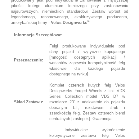
produkowany jest pod indywidualne zamówienie z najwyższej
jakości kutego aluminium lotniczego przy zastosowaniu
najsurowszych, niemieckich standardów. Zestaw wprost od
legendarnego, renomowanego, ekskluzywnego producenta,
®
amerykańskiej firmy -
Velos Designwerks
Informacje Szczegółowe:
Felgi produkowane indywidualnie pod
dany pojazd / wytyczne kupującego
[mnogość dostępnych aplikacji /
Przeznaczenie:
wariantów zapewnia kompatybilność felg
właściwie dla każdego pojazdu
dostępnego na rynku]
Komplet czterech kutych felg Velos
Designwerks Forged Wheels z linii VDS
Series Collection model VDS D7 w
Skład Zestawu:
rozmiarze 20” z adekwatnie do pojazdu
dobranym ET, rozstawem śrub i
szerokością felg. Zestaw czterech blend
centralnych [zaślepek]. Gwarancja.
- Indywidualne wykończenie
kolorystyczne zestawu felg Velos