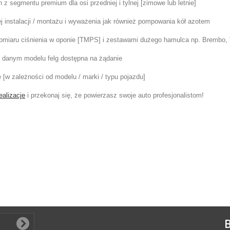
z segmentu premium dla osi przedniej i tylnej [zimowe lub letnie]
 instalacji / montażu i wyważenia jak również pompowania kół azotem
pomiaru ciśnienia w oponie [TMPS] i zestawami dużego hamulca np. Brembo, 
na danym modelu felg dostępna na żądanie
e [w zależności od modelu / marki / typu pojazdu]
ealizacje
i przekonaj się, że powierzasz swoje auto profesjonalistom!
B