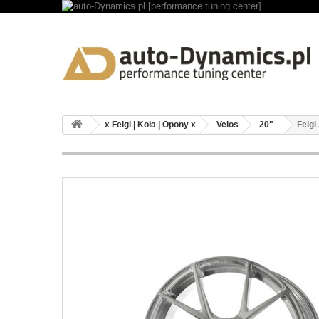
x Felgi | Koła | Opony x
Velos
20"
Felgi