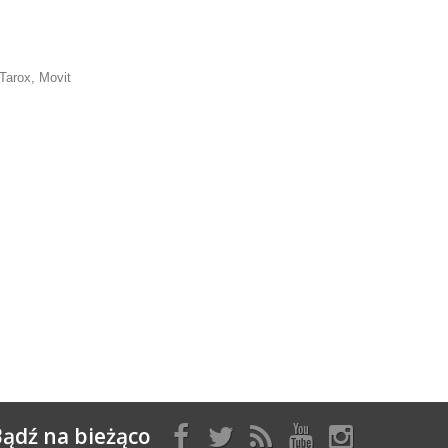
Tarox, Movit
ądź na bieżąco