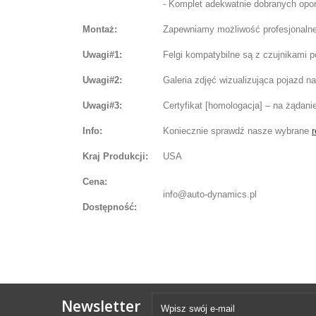
- Komplet adekwatnie dobranych opon 
Montaż:
Zapewniamy możliwość profesjonalnej
Uwagi#1:
Felgi kompatybilne są z czujnikami 
Uwagi#2:
Galeria zdjęć wizualizująca pojazd 
Uwagi#3:
Certyfikat [homologacja] – na żądani
Info:
Koniecznie sprawdź nasze wybrane
r
Kraj Produkcji:
USA
Cena:
info@auto-dynamics.pl
Dostępność:
Newsletter