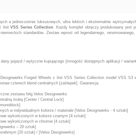
ych a jednocześnie luksusowych, ultra lekkich i ekstremalnie wytrzymał
 linii
VSS Series Collection
. Każdy komplet obręczy produkowany jest p
, niemieckich standardów. Zestaw wprost od legendarnego, renomowanego,
 dany pojazd / wytyczne kupującego [mnogość dostępnych aplikacji / warian
s Designwerks Forged Wheels z linii VSS Series Collection model VSS S3 
estaw czterech blend centralnych [zaślepek]. Gwarancja.
yczne zestawu felg Velos Designwerks
tralną śrubą [Center / Central Lock]
 [monoblock]
nych w indywidualnym kolorze / materiale [Velos Designwerks - 4 sztuki]
iowe wykończonych w kolorze czarnym [4 sztuki]
iowe wykończonych w chromie [4 sztuki]
ignwerks – 20 sztuk]
srebrnym [20 sztuk] / [Velos Designwerks]