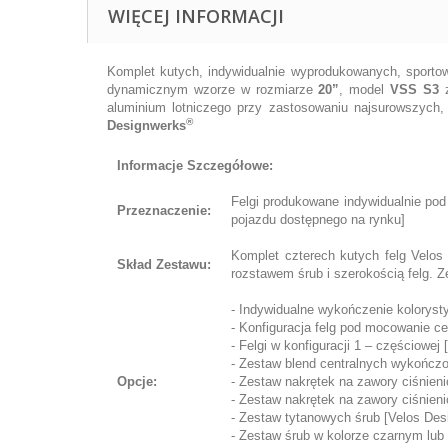
WIĘCEJ INFORMACJI
Komplet kutych, indywidualnie wyprodukowanych, sportow
dynamicznym wzorze w rozmiarze
20”
, model
VSS S3
z
aluminium lotniczego przy zastosowaniu najsurowszych
®
Designwerks
Informacje Szczegółowe:
Felgi produkowane indywidualnie pod
Przeznaczenie:
pojazdu dostępnego na rynku]
Komplet czterech kutych felg Velo
Skład Zestawu:
rozstawem śrub i szerokością felg. Z
- Indywidualne wykończenie koloryst
- Konfiguracja felg pod mocowanie cen
- Felgi w konfiguracji 1 – częściowej
- Zestaw blend centralnych wykończo
Opcje:
- Zestaw nakrętek na zawory ciśnien
- Zestaw nakrętek na zawory ciśnien
- Zestaw tytanowych śrub [Velos Des
- Zestaw śrub w kolorze czarnym lub 