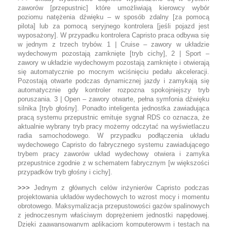
zaworów [przepustnic] które umożliwiają kierowcy wybór
poziomu natężenia dźwięku – w sposób zdalny [za pomocą
pilota] lub za pomocą seryjnego kontrolera [jeśli pojazd jest
wyposażony]. W przypadku kontrolera Capristo praca odbywa się
w jednym z trzech trybów. 1 | Cruise – zawory w układzie
wydechowym pozostają zamknięte [tryb cichy], 2 | Sport –
zawory w układzie wydechowym pozostają zamknięte i otwierają
się automatycznie po mocnym wciśnięciu pedału akceleracji.
Pozostają otwarte podczas dynamicznej jazdy i zamykają się
automatycznie gdy kontroler rozpozna spokojniejszy tryb
poruszania. 3 | Open – zawory otwarte, pełna symfonia dźwięku
silnika [tryb głośny]. Ponadto inteligenta jednostka zawiadująca
pracą systemu przepustnic emituje sygnał RDS co oznacza, że
aktualnie wybrany tryb pracy możemy odczytać na wyświetlaczu
radia samochodowego. W przypadku podłączenia układu
wydechowego Capristo do fabrycznego systemu zawiadującego
trybem pracy zaworów układ wydechowy otwiera i zamyka
przepustnice zgodnie z w schematem fabrycznym [w większości
przypadków tryb głośny i cichy].
>>>
Jednym z głównych celów inżynierów Capristo podczas
projektowania układów wydechowych to wzrost mocy i momentu
obrotowego. Maksymalizacja przepustowości gazów spalinowych
z jednoczesnym właściwym doprężeniem jednostki napędowej.
Dzięki zaawansowanym aplikacjom komputerowym i testach na