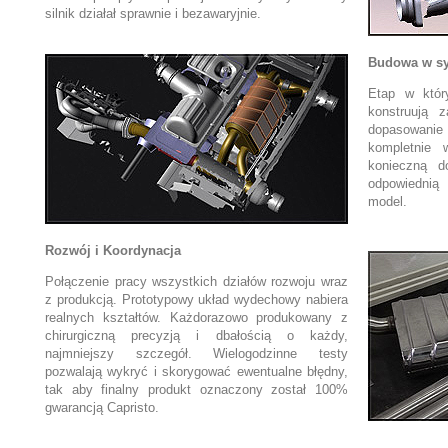
silnik działał sprawnie i bezawaryjnie.
Budowa w s
Etap w któr
konstruują z
dopasowan
kompletnie 
konieczną d
odpowiednią 
model.
Rozwój i Koordynacja
Połączenie pracy wszystkich działów rozwoju wraz
z produkcją. Prototypowy układ wydechowy nabiera
realnych kształtów. Każdorazowo produkowany z
chirurgiczną precyzją i dbałością o każdy,
najmniejszy szczegół. Wielogodzinne testy
pozwalają wykryć i skorygować ewentualne błędny,
tak aby finalny produkt oznaczony został 100%
gwarancją Capristo.