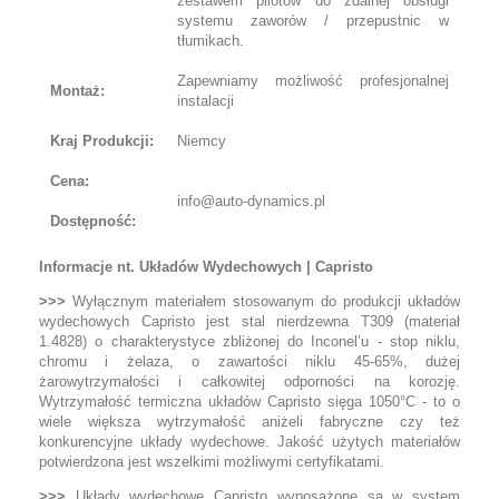
zestawem pilotów do zdalnej obsługi
systemu zaworów / przepustnic w
tłumikach.
Zapewniamy możliwość profesjonalnej
Montaż:
instalacji
Kraj Produkcji:
Niemcy
Cena:
info@auto-dynamics.pl
Dostępność:
Informacje nt. Układów Wydechowych | Capristo
>>>
Wyłącznym materiałem stosowanym do produkcji układów
wydechowych Capristo jest stal nierdzewna T309 (materiał
1.4828) o charakterystyce zbliżonej do Inconel’u - stop niklu,
chromu i żelaza, o zawartości niklu 45-65%, dużej
żarowytrzymałości i całkowitej odporności na korozję.
Wytrzymałość termiczna układów Capristo sięga 1050°C - to o
wiele większa wytrzymałość aniżeli fabryczne czy też
konkurencyjne układy wydechowe. Jakość użytych materiałów
potwierdzona jest wszelkimi możliwymi certyfikatami.
>>>
Układy wydechowe Capristo wyposażone są w system