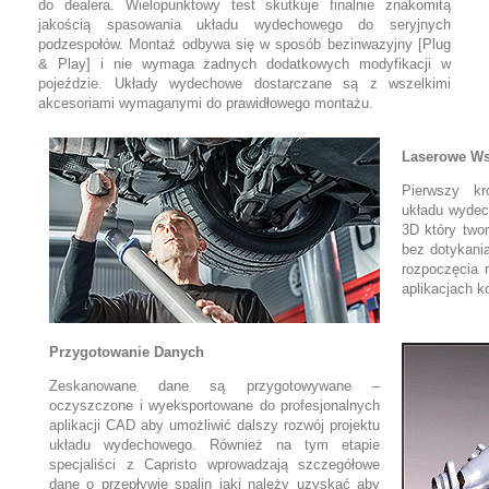
do dealera. Wielopunktowy test skutkuje finalnie znakomitą
jakością spasowania układu wydechowego do seryjnych
podzespołów. Montaż odbywa się w sposób bezinwazyjny [Plug
& Play] i nie wymaga żadnych dodatkowych modyfikacji w
pojeździe. Układy wydechowe dostarczane są z wszelkimi
akcesoriami wymaganymi do prawidłowego montażu.
Laserowe Ws
Pierwszy kr
układu wydec
3D który two
bez dotykani
rozpoczęcia 
aplikacjach 
Przygotowanie Danych
Zeskanowane dane są przygotowywane –
oczyszczone i wyeksportowane do profesjonalnych
aplikacji CAD aby umożliwić dalszy rozwój projektu
układu wydechowego. Również na tym etapie
specjaliści z Capristo wprowadzają szczegółowe
dane o przepływie spalin jaki należy uzyskać aby