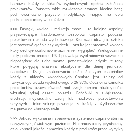
hamowni każdy z układów wydechowych spełnia założenia
projektantów. Ponadto takie rozwiązanie stanowi idealną bazę
pod ewentualne przyszłe modyfikacje mające na celu
podniesienie mocy w pojeździe.
>>>
Dźwięk, wygląd i redukcja masy – to kolejne aspekty
przyświecające każdorazowo zespołowi Capristo podczas
projektowania układu wydechowego. Kierowani ideą „nie sztuką
jest stworzyć głośniejszy wydech – sztuką jest stworzyć wydech
który cechuje doskonalone brzmienie i wyglądać”. Wielogodzinne
testy podczas procesu R&D pozwalają wyeliminować wszystkie
niepożądane dla ucha pasma, pozostawiając jedynie te tony
które potęgują wrażenia akustyczne dla danej jednostki
napędowej. Dzięki zastosowaniu dużo lżejszych materiałów
każdy z układów wydechowych Capristo jest lżejszy od
fabrycznego układu wydechowego o 25-35%. Oddzielna komórka
projektantów czuwa również nad zwiększeniem atrakcyjności
wizualnej tylnej części pojazdu. Końcówki o zwiększonej
średnicy, indywidualne wzory lub możliwość pozostawienia
seryjnych – takie solucje powodują, że każdy z użytkowników
ma prawo do własnego stylu.
>>>
Jakość wykonania i spasowania systemów Capristo stoi na
najwyższym, światowym poziomie. Niesamowicie rygorystyczny
dział kontroli jakości sprawdza każdy z produktów przed wysyłką