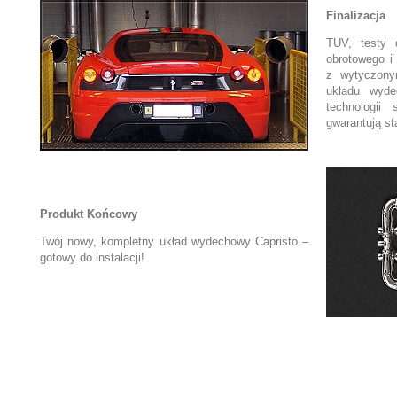
Finalizacja
TUV, testy 
obrotowego i
z wytyczony
układu wyd
technologii
gwarantują s
Produkt Końcowy
Twój nowy, kompletny układ wydechowy Capristo –
gotowy do instalacji!