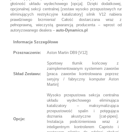
głośność układu wydechowego [opcja]. Dzięki dodatkowej,
opcjonalnej sekcji centralnej [zestaw wysoko przepustowych rur
eliminujących restrykcyjne katalizatory] silnik V12 nabiera
prawdziwego brzmienia! Całość dostarczana wraz z
pełnoprawną, wieczystą gwarancją producenta – wprost od
autoryzowanego dealera –
auto-Dynamics.pl
Informacje Szczegółowe
Przeznaczenie:
Aston Martin DB9 [V12]
Sportowy tłumik końcowy z
zaimplementowanym systemem zaworów
Skład Zestawu:
[praca zaworów kontrolowana poprzez
seryjny / fabryczny komputer Aston
Martin]
Wysoko przepustowa sekcja centralna
układu wydechowego eliminująca
katalizatory – maksymalizująca
przepustowość spalin i potęgująca
doznania akustyczne [cat-pipes].
Opcje:
Instalacja podciśnieniowa wraz z
inteligentnym kontrolerem Capristo i