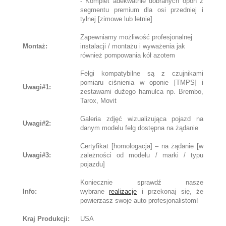
- Komplet adekwatnie dobranych opon z
segmentu premium dla osi przedniej i
tylnej [zimowe lub letnie]
Zapewniamy możliwość profesjonalnej
Montaż:
instalacji / montażu i wyważenia jak
również pompowania kół azotem
Felgi kompatybilne są z czujnikami
pomiaru ciśnienia w oponie [TMPS] i
Uwagi#1:
zestawami dużego hamulca np. Brembo,
Tarox, Movit
Galeria zdjęć wizualizująca pojazd na
Uwagi#2:
danym modelu felg dostępna na żądanie
Certyfikat [homologacja] – na żądanie [w
Uwagi#3:
zależności od modelu / marki / typu
pojazdu]
Koniecznie sprawdź nasze
Info:
wybrane
realizacje
i przekonaj się, że
powierzasz swoje auto profesjonalistom!
Kraj Produkcji:
USA