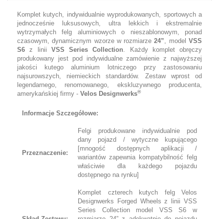
Komplet kutych, indywidualnie wyprodukowanych, sportowych a
jednocześnie luksusowych, ultra lekkich i ekstremalnie
wytrzymałych felg aluminiowych o nieszablonowym, ponad
czasowym, dynamicznym wzorze w rozmiarze
24”
, model
VSS
S6
z linii
VSS Series Collection
. Każdy komplet obręczy
produkowany jest pod indywidualne zamówienie z najwyższej
jakości kutego aluminium lotniczego przy zastosowaniu
najsurowszych, niemieckich standardów. Zestaw wprost od
legendarnego, renomowanego, ekskluzywnego producenta,
®
amerykańskiej firmy -
Velos Designwerks
Informacje Szczegółowe:
Felgi produkowane indywidualnie pod
dany pojazd / wytyczne kupującego
[mnogość dostępnych aplikacji /
Przeznaczenie:
wariantów zapewnia kompatybilność felg
właściwie dla każdego pojazdu
dostępnego na rynku]
Komplet czterech kutych felg Velos
Designwerks Forged Wheels z linii VSS
Series Collection model VSS S6 w
Skład Zestawu:
rozmiarze 24” z adekwatnie do pojazdu