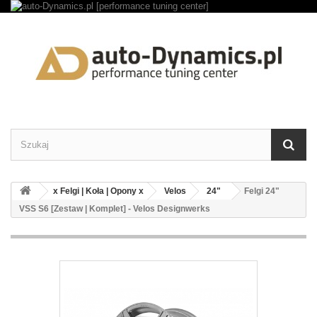
x Felgi | Koła | Opony x
Velos
24"
Felgi 24"
VSS S6 [Zestaw | Komplet] - Velos Designwerks