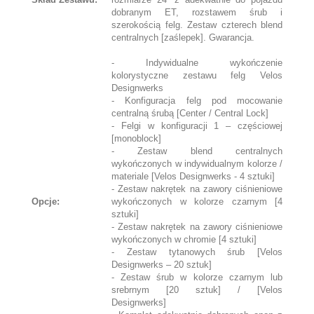
dobranym ET, rozstawem śrub i
szerokością felg. Zestaw czterech blend
centralnych [zaślepek]. Gwarancja.
- Indywidualne wykończenie
kolorystyczne zestawu felg Velos
Designwerks
- Konfiguracja felg pod mocowanie
centralną śrubą [Center / Central Lock]
- Felgi w konfiguracji 1 – częściowej
[monoblock]
- Zestaw blend centralnych
wykończonych w indywidualnym kolorze /
materiale [Velos Designwerks - 4 sztuki]
- Zestaw nakrętek na zawory ciśnieniowe
Opcje:
wykończonych w kolorze czarnym [4
sztuki]
- Zestaw nakrętek na zawory ciśnieniowe
wykończonych w chromie [4 sztuki]
- Zestaw tytanowych śrub [Velos
Designwerks – 20 sztuk]
- Zestaw śrub w kolorze czarnym lub
srebrnym [20 sztuk] / [Velos
Designwerks]