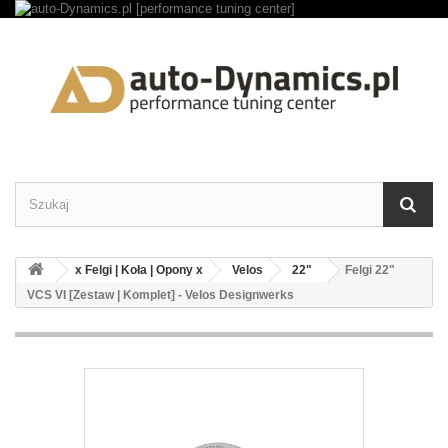
x Felgi | Koła | Opony x
Velos
22"
Felgi 22"
VCS VI [Zestaw | Komplet] - Velos Designwerks