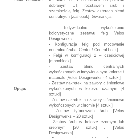
dobranym ET, rozstawem śrub i
szerokością felg. Zestaw czterech blend
centralnych [zaślepek]. Gwarancja.
- Indywidualne wykończenie
kolorystyczne zestawu felg Velos
Designwerks
- Konfiguracja felg pod mocowanie
centralną śrubą [Center / Central Lock]
- Felgi w konfiguracji 1 – częściowej
[monoblock]
- Zestaw blend centralnych
wykończonych w indywidualnym kolorze /
materiale [Velos Designwerks - 4 sztuki]
- Zestaw nakrętek na zawory ciśnieniowe
Opcje:
wykończonych w kolorze czarnym [4
sztuki]
- Zestaw nakrętek na zawory ciśnieniowe
wykończonych w chromie [4 sztuki]
- Zestaw tytanowych śrub [Velos
Designwerks – 20 sztuk]
- Zestaw śrub w kolorze czarnym lub
srebrnym [20 sztuk] / [Velos
Designwerks]