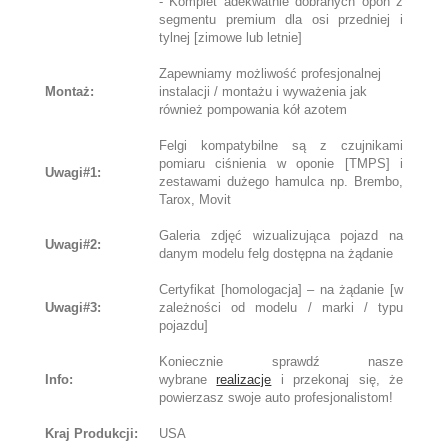
- Komplet adekwatnie dobranych opon z
segmentu premium dla osi przedniej i
tylnej [zimowe lub letnie]
Zapewniamy możliwość profesjonalnej
Montaż:
instalacji / montażu i wyważenia jak
również pompowania kół azotem
Felgi kompatybilne są z czujnikami
pomiaru ciśnienia w oponie [TMPS] i
Uwagi#1:
zestawami dużego hamulca np. Brembo,
Tarox, Movit
Galeria zdjęć wizualizująca pojazd na
Uwagi#2:
danym modelu felg dostępna na żądanie
Certyfikat [homologacja] – na żądanie [w
Uwagi#3:
zależności od modelu / marki / typu
pojazdu]
Koniecznie sprawdź nasze
Info:
wybrane
realizacje
i przekonaj się, że
powierzasz swoje auto profesjonalistom!
Kraj Produkcji:
USA