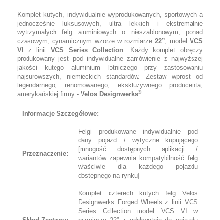
Komplet kutych, indywidualnie wyprodukowanych, sportowych a
jednocześnie luksusowych, ultra lekkich i ekstremalnie
wytrzymałych felg aluminiowych o nieszablonowym, ponad
czasowym, dynamicznym wzorze w rozmiarze
22”
, model
VCS
VI
z linii
VCS Series Collection
. Każdy komplet obręczy
produkowany jest pod indywidualne zamówienie z najwyższej
jakości kutego aluminium lotniczego przy zastosowaniu
najsurowszych, niemieckich standardów. Zestaw wprost od
legendarnego, renomowanego, ekskluzywnego producenta,
®
amerykańskiej firmy -
Velos Designwerks
Informacje Szczegółowe:
Felgi produkowane indywidualnie pod
dany pojazd / wytyczne kupującego
[mnogość dostępnych aplikacji /
Przeznaczenie:
wariantów zapewnia kompatybilność felg
właściwie dla każdego pojazdu
dostępnego na rynku]
Komplet czterech kutych felg Velos
Designwerks Forged Wheels z linii VCS
Series Collection model VCS VI w
Skład Zestawu:
rozmiarze 22” z adekwatnie do pojazdu