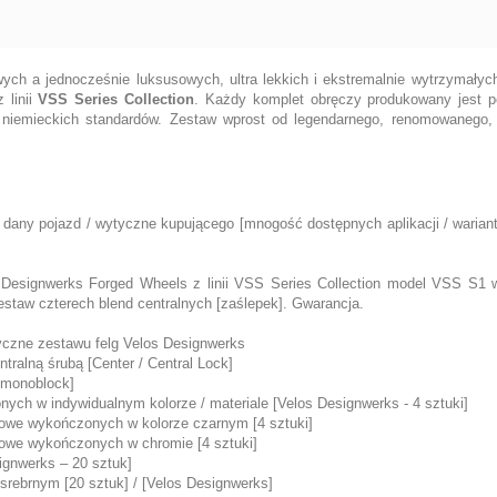
ych a jednocześnie luksusowych, ultra lekkich i ekstremalnie wytrzymał
 linii
VSS Series Collection
. Każdy komplet obręczy produkowany jest p
, niemieckich standardów. Zestaw wprost od legendarnego, renomowanego,
 dany pojazd / wytyczne kupującego [mnogość dostępnych aplikacji / warian
s Designwerks Forged Wheels z linii VSS Series Collection model VSS S1 
estaw czterech blend centralnych [zaślepek]. Gwarancja.
yczne zestawu felg Velos Designwerks
tralną śrubą [Center / Central Lock]
 [monoblock]
nych w indywidualnym kolorze / materiale [Velos Designwerks - 4 sztuki]
iowe wykończonych w kolorze czarnym [4 sztuki]
iowe wykończonych w chromie [4 sztuki]
ignwerks – 20 sztuk]
srebrnym [20 sztuk] / [Velos Designwerks]