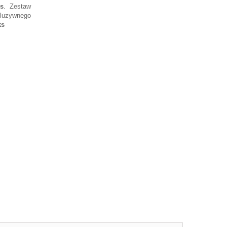
s
. Zestaw
luzywnego
ks