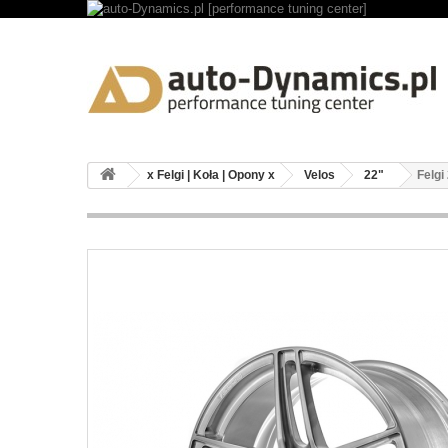
x Felgi | Koła | Opony x
Velos
22"
Felgi