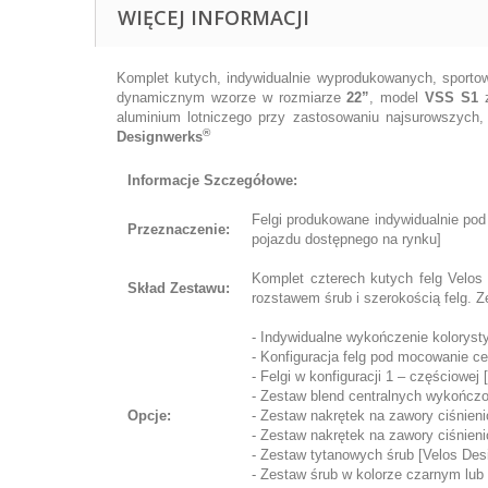
WIĘCEJ INFORMACJI
Komplet kutych, indywidualnie wyprodukowanych, sportow
dynamicznym wzorze w rozmiarze
22”
, model
VSS S1
z
aluminium lotniczego przy zastosowaniu najsurowszych
®
Designwerks
Informacje Szczegółowe:
Felgi produkowane indywidualnie pod
Przeznaczenie:
pojazdu dostępnego na rynku]
Komplet czterech kutych felg Velo
Skład Zestawu:
rozstawem śrub i szerokością felg. Z
- Indywidualne wykończenie koloryst
- Konfiguracja felg pod mocowanie cen
- Felgi w konfiguracji 1 – częściowej
- Zestaw blend centralnych wykończo
Opcje:
- Zestaw nakrętek na zawory ciśnien
- Zestaw nakrętek na zawory ciśnien
- Zestaw tytanowych śrub [Velos Des
- Zestaw śrub w kolorze czarnym lub 