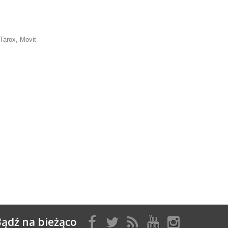
Tarox, Movit
ądź na bieżąco