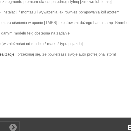
z segmentu premium dla osi przedniej i tylnej [zimowe lub letnie]
 instalacji / montażu i wyważenia jak również pompowania kół azotem
pomiaru ciśnienia w oponie [TMPS] i zestawami dużego hamulca np. Brembo, 
na danym modelu felg dostępna na żądanie
e [w zależności od modelu / marki / typu pojazdu]
ealizacje
i przekonaj się, że powierzasz swoje auto profesjonalistom!
B