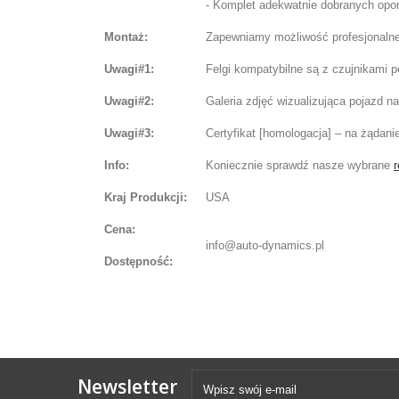
- Komplet adekwatnie dobranych opon 
Montaż:
Zapewniamy możliwość profesjonalnej
Uwagi#1:
Felgi kompatybilne są z czujnikami 
Uwagi#2:
Galeria zdjęć wizualizująca pojazd 
Uwagi#3:
Certyfikat [homologacja] – na żądani
Info:
Koniecznie sprawdź nasze wybrane
r
Kraj Produkcji:
USA
Cena:
info@auto-dynamics.pl
Dostępność:
Newsletter