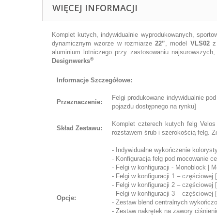
WIĘCEJ INFORMACJI
Komplet kutych, indywidualnie wyprodukowanych, sportow
dynamicznym wzorze w rozmiarze
22”
, model
VLS02
z 
aluminium lotniczego przy zastosowaniu najsurowszych
®
Designwerks
Informacje Szczegółowe:
Felgi produkowane indywidualnie pod
Przeznaczenie:
pojazdu dostępnego na rynku]
Komplet czterech kutych felg Velo
Skład Zestawu:
rozstawem śrub i szerokością felg. Z
- Indywidualne wykończenie koloryst
- Konfiguracja felg pod mocowanie cen
- Felgi w konfiguracji - Monoblock | 
- Felgi w konfiguracji 1 – częściowej
- Felgi w konfiguracji 2 – częściowej 
- Felgi w konfiguracji 3 – częściowej 
Opcje:
- Zestaw blend centralnych wykończo
- Zestaw nakrętek na zawory ciśnien