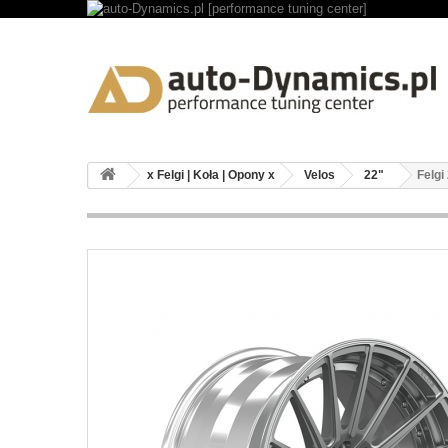
x Felgi | Koła | Opony x
Velos
22"
Felgi