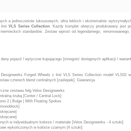
ych a jednocześnie luksusowych, ultra lekkich i ekstremalnie wytrzymał
linii
VLS Series Collection
. Każdy komplet obręczy produkowany jest po
, niemieckich standardów. Zestaw wprost od legendarnego, renomowanego,
 dany pojazd / wytyczne kupującego [mnogość dostępnych aplikacji / warian
s Designwerks Forged Wheels z linii VLS Series Collection model VLS02 
estaw czterech blend centralnych [zaślepek]. Gwarancja.
yczne zestawu felg Velos Designwerks
tralną śrubą [Center / Central Lock]
Mono 2 | Bulge | With Floating Spokes
 [monoblock]
[skręcane]
[skręcane]
nych w indywidualnym kolorze / materiale [Velos Designwerks - 4 sztuki]
iowe wykończonych w kolorze czarnym [4 sztuki]