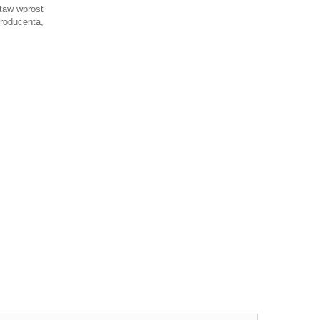
taw wprost
roducenta,