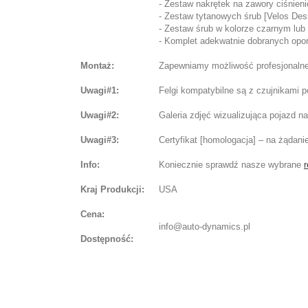
- Zestaw nakrętek na zawory ciśnien
- Zestaw tytanowych śrub [Velos Des
- Zestaw śrub w kolorze czarnym lub 
- Komplet adekwatnie dobranych opon 
Montaż:
Zapewniamy możliwość profesjonalnej
Uwagi#1:
Felgi kompatybilne są z czujnikami 
Uwagi#2:
Galeria zdjęć wizualizująca pojazd 
Uwagi#3:
Certyfikat [homologacja] – na żądani
Info:
Koniecznie sprawdź nasze wybrane
r
Kraj Produkcji:
USA
Cena:
info@auto-dynamics.pl
Dostępność: