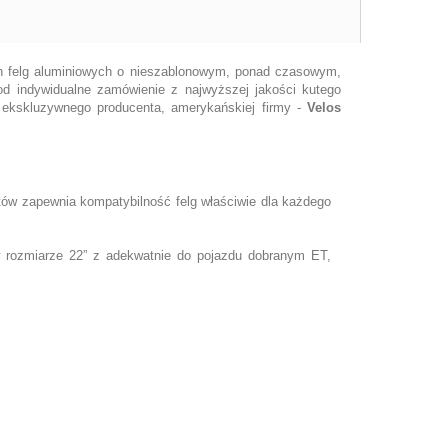
ych felg aluminiowych o nieszablonowym, ponad czasowym,
d indywidualne zamówienie z najwyższej jakości kutego
 ekskluzywnego producenta, amerykańskiej firmy -
Velos
tów zapewnia kompatybilność felg właściwie dla każdego
w rozmiarze 22” z adekwatnie do pojazdu dobranym ET,