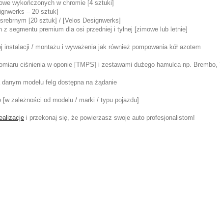
iowe wykończonych w chromie [4 sztuki]
ignwerks – 20 sztuk]
srebrnym [20 sztuk] / [Velos Designwerks]
z segmentu premium dla osi przedniej i tylnej [zimowe lub letnie]
 instalacji / montażu i wyważenia jak również pompowania kół azotem
pomiaru ciśnienia w oponie [TMPS] i zestawami dużego hamulca np. Brembo, 
na danym modelu felg dostępna na żądanie
e [w zależności od modelu / marki / typu pojazdu]
ealizacje
i przekonaj się, że powierzasz swoje auto profesjonalistom!