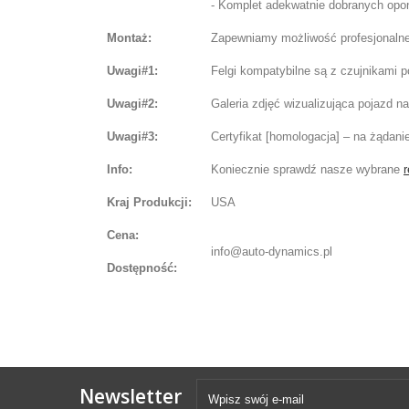
- Komplet adekwatnie dobranych opon 
Montaż:
Zapewniamy możliwość profesjonalnej
Uwagi#1:
Felgi kompatybilne są z czujnikami 
Uwagi#2:
Galeria zdjęć wizualizująca pojazd 
Uwagi#3:
Certyfikat [homologacja] – na żądani
Info:
Koniecznie sprawdź nasze wybrane
r
Kraj Produkcji:
USA
Cena:
info@auto-dynamics.pl
Dostępność:
Newsletter