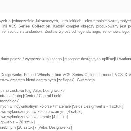
ych a jednocześnie luksusowych, ultra lekkich i ekstremalnie wytrzymał
linii
VCS Series Collection
. Każdy komplet obręczy produkowany jest p
, niemieckich standardów. Zestaw wprost od legendarnego, renomowanego,
 dany pojazd / wytyczne kupującego [mnogość dostępnych aplikacji / warian
s Designwerks Forged Wheels z linii VCS Series Collection model VCS X 
estaw czterech blend centralnych [zaślepek]. Gwarancja.
yczne zestawu felg Velos Designwerks
tralną śrubą [Center / Central Lock]
 [monoblock]
nych w indywidualnym kolorze / materiale [Velos Designwerks - 4 sztuki]
iowe wykończonych w kolorze czarnym [4 sztuki]
iowe wykończonych w chromie [4 sztuki]
ignwerks – 20 sztuk]
srebrnym [20 sztuk] / [Velos Designwerks]