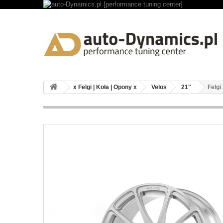
x Felgi | Koła | Opony x
Velos
21"
Felgi