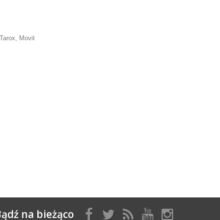
Tarox, Movit
ądź na bieżąco