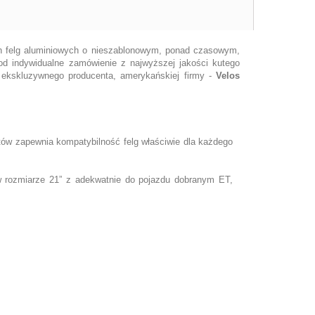
ych felg aluminiowych o nieszablonowym, ponad czasowym,
od indywidualne zamówienie z najwyższej jakości kutego
 ekskluzywnego producenta, amerykańskiej firmy -
Velos
tów zapewnia kompatybilność felg właściwie dla każdego
w rozmiarze 21” z adekwatnie do pojazdu dobranym ET,