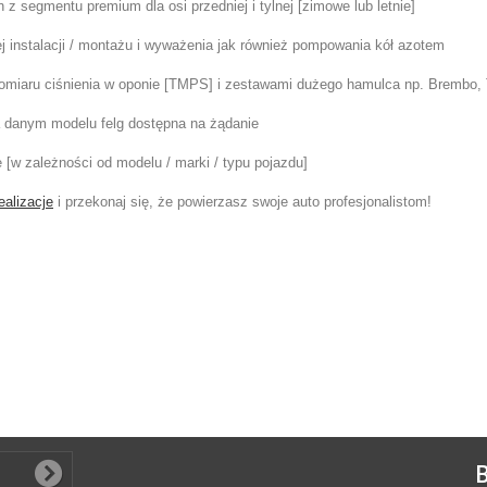
z segmentu premium dla osi przedniej i tylnej [zimowe lub letnie]
 instalacji / montażu i wyważenia jak również pompowania kół azotem
pomiaru ciśnienia w oponie [TMPS] i zestawami dużego hamulca np. Brembo, 
na danym modelu felg dostępna na żądanie
e [w zależności od modelu / marki / typu pojazdu]
ealizacje
i przekonaj się, że powierzasz swoje auto profesjonalistom!
B