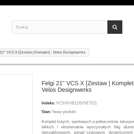
 21" VCS X [Zestaw | Komplet] - Velos Designwerks
Felgi 21" VCS X [Zestaw | Komplet]
Velos Designwerks
Indeks:
VCS/X/VELOS/SET/21
Stan:
Nowy produkt
Komplet kutych, sportowych a jednocześnie luksusow
lekkich i ekstremalnie wytrzymałych felg alum
nieszablonowym, ponad czasowym, dynamicznym