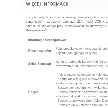
WIĘCEJ INFORMACJI
Komplet kutych, indywidualnie wyprodukowanych, sportow
dynamicznym wzorze w rozmiarze
21”
, model
VCS X
z 
aluminium lotniczego przy zastosowaniu najsurowszych
®
Designwerks
Informacje Szczegółowe:
Felgi produkowane indywidualnie pod
Przeznaczenie:
pojazdu dostępnego na rynku]
Komplet czterech kutych felg Velo
Skład Zestawu:
rozstawem śrub i szerokością felg. Z
- Indywidualne wykończenie koloryst
- Konfiguracja felg pod mocowanie cen
- Felgi w konfiguracji 1 – częściowej
- Zestaw blend centralnych wykończo
Opcje:
- Zestaw nakrętek na zawory ciśnien
- Zestaw nakrętek na zawory ciśnien
- Zestaw tytanowych śrub [Velos Des
- Zestaw śrub w kolorze czarnym lub 