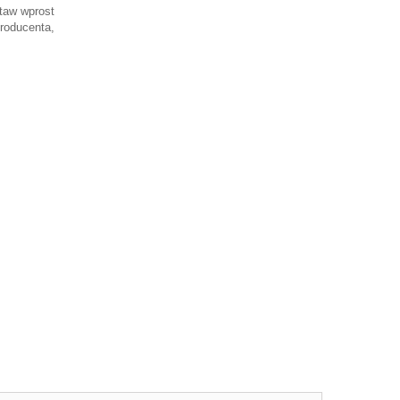
taw wprost
roducenta,